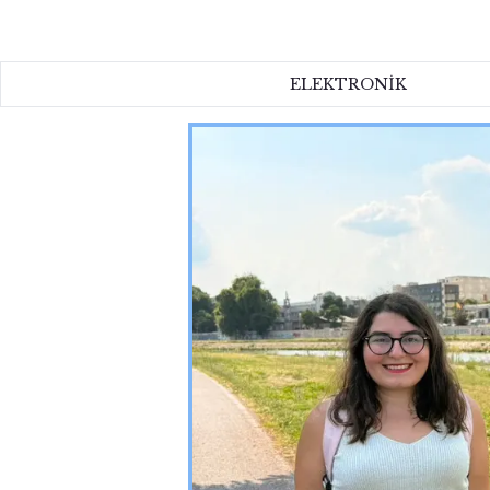
ELEKTRONİK
ELEKTRONİK
EV
KOZMETİK
HAKKIMIZDA
İLETİŞİM