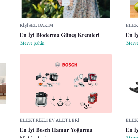
KIŞISEL BAKIM
ELEK
En İyi Bioderma Güneş Kremleri
En İy
Merve Şahin
Merve
ELEKTRIKLI EV ALETLERI
ELEK
En İyi Bosch Hamur Yoğurma
En İy