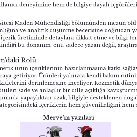
lanıcı deneyimine hem de bilgiye dayalı içgörüleri
sitesi Maden Mühendisliği bölümünden mezun oldu.
kanlığına ve analitik düşünme becerisine doğrudan y
 içerik üretiminde detaylara dikkat etme ve bilgi te
indiği bu donanım, onu sadece yazan değil, araştıra
m’daki Rolü
etik ürün içeriklerinin hazırlanmasına katkı sağla
r araya getiriyor. Ürünleri yalnızca kendi bakım rut
f kitlelerini derinlemesine inceliyor. Kozmetik düny
ütleri sade ve anlaşılır bir dille açıklığa kavuşturm
ımında yapaylıktan uzak, bilgiyle desteklenen doğal
tegorisindeki içeriklerin hem güvenilirliğini hem eri
Merve'ın yazıları