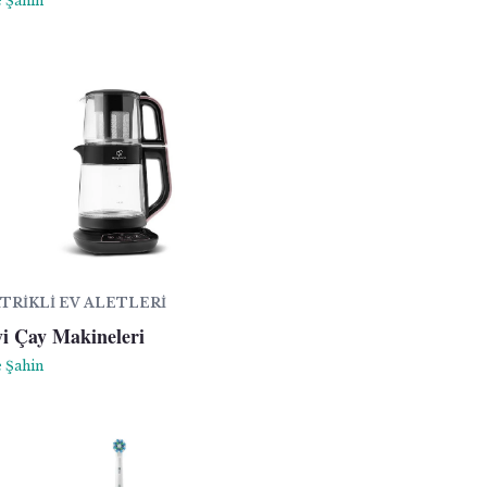
 Şahin
TRIKLI EV ALETLERI
yi Çay Makineleri
 Şahin