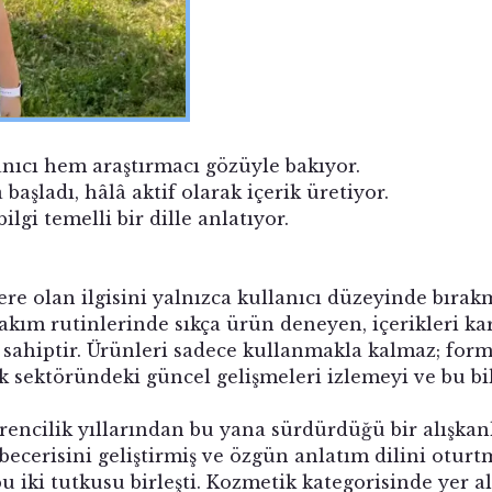
ıcı hem araştırmacı gözüyle bakıyor.
başladı, hâlâ aktif olarak içerik üretiyor.
ilgi temelli bir dille anlatıyor.
re olan ilgisini yalnızca kullanıcı düzeyinde bıra
 bakım rutinlerinde sıkça ürün deneyen, içerikleri kar
sahiptir. Ürünleri sadece kullanmakla kalmaz; formül,
sektöründeki güncel gelişmeleri izlemeyi ve bu bilgi
encilik yıllarından bu yana sürdürdüğü bir alışkan
becerisini geliştirmiş ve özgün anlatım dilini otur
bu iki tutkusu birleşti. Kozmetik kategorisinde yer 