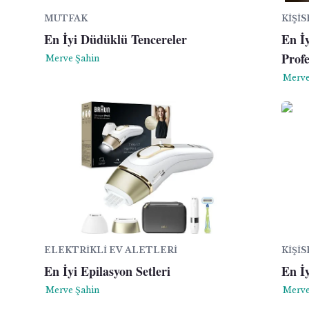
MUTFAK
KIŞI
En İyi Düdüklü Tencereler
En İy
Prof
Merve Şahin
Merve
ELEKTRIKLI EV ALETLERI
KIŞI
En İyi Epilasyon Setleri
En İ
Merve Şahin
Merve