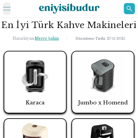
open navigation menu
En İyi Türk Kahve Makineleri
ELEKTRONİK
EV
Hazırlayan:
Merve Şahin
|
Düzenleme Tarihi:
27/11/2025
KOZMETİK
HAKKIMIZDA
İLETİŞİM
Karaca
Jumbo x Homend