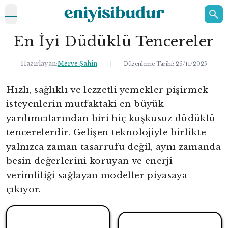
open navigation menu
En İyi Düdüklü Tencereler
ELEKTRONİK
EV
Hazırlayan:
Merve Şahin
|
Düzenleme Tarihi:
26/11/2025
KOZMETİK
Hızlı, sağlıklı ve lezzetli yemekler pişirmek
isteyenlerin mutfaktaki en büyük
HAKKIMIZDA
yardımcılarından biri hiç kuşkusuz düdüklü
İLETİŞİM
tencerelerdir. Gelişen teknolojiyle birlikte
yalnızca zaman tasarrufu değil, aynı zamanda
besin değerlerini koruyan ve enerji
verimliliği sağlayan modeller piyasaya
çıkıyor.