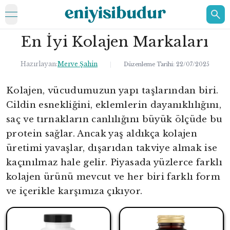
open navigation menu
En İyi Kolajen Markaları
ELEKTRONİK
EV
Hazırlayan:
Merve Şahin
|
Düzenleme Tarihi:
22/07/2025
KOZMETİK
Kolajen, vücudumuzun yapı taşlarından biri.
Cildin esnekliğini, eklemlerin dayanıklılığını,
HAKKIMIZDA
saç ve tırnakların canlılığını büyük ölçüde bu
İLETİŞİM
protein sağlar. Ancak yaş aldıkça kolajen
üretimi yavaşlar, dışarıdan takviye almak ise
kaçınılmaz hale gelir. Piyasada yüzlerce farklı
kolajen ürünü mevcut ve her biri farklı form
ve içerikle karşımıza çıkıyor.