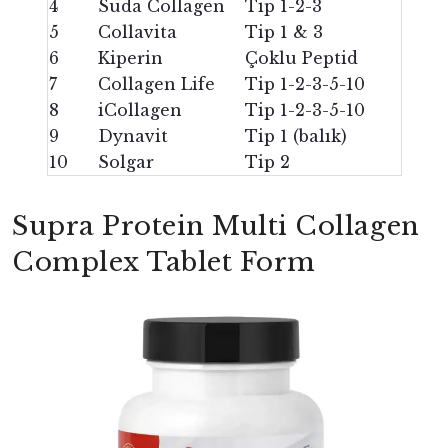
4
Suda Collagen
Tip 1-2-3
5
Collavita
Tip 1 & 3
6
Kiperin
Çoklu Peptid
7
Collagen Life
Tip 1-2-3-5-10
8
iCollagen
Tip 1-2-3-5-10
9
Dynavit
Tip 1 (balık)
10
Solgar
Tip 2
Supra Protein Multi Collagen
Complex Tablet Form