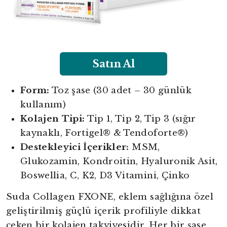
Satın Al
Form:
Toz şase (30 adet – 30 günlük
kullanım)
Kolajen Tipi:
Tip 1, Tip 2, Tip 3 (sığır
kaynaklı, Fortigel® & Tendoforte®)
Destekleyici İçerikler:
MSM,
Glukozamin, Kondroitin, Hyaluronik Asit,
Boswellia, C, K2, D3 Vitamini, Çinko
Suda Collagen FXONE, eklem sağlığına özel
geliştirilmiş güçlü içerik profiliyle dikkat
çeken bir kolajen takviyesidir. Her bir şase