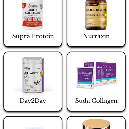
Supra Protein
Nutraxin
Day2Day
Suda Collagen