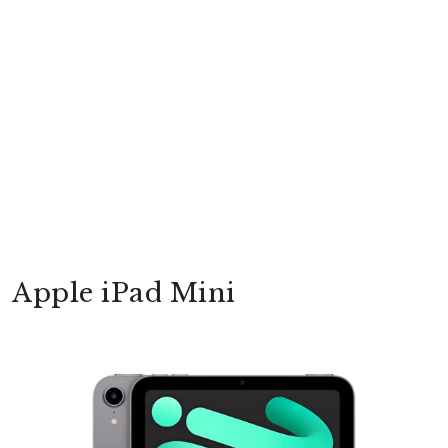
Apple iPad Mini
yright
ibudur.com