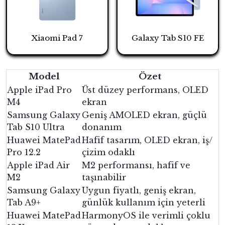
Xiaomi Pad 7
Galaxy Tab S10 FE
Model
Özet
Apple iPad Pro
Üst düzey performans, OLED
M4
ekran
Samsung Galaxy
Geniş AMOLED ekran, güçlü
Tab S10 Ultra
donanım
Huawei MatePad
Hafif tasarım, OLED ekran, iş/
Pro 12.2
çizim odaklı
Apple iPad Air
M2 performansı, hafif ve
M2
taşınabilir
Samsung Galaxy
Uygun fiyatlı, geniş ekran,
Tab A9+
günlük kullanım için yeterli
Huawei MatePad
HarmonyOS ile verimli çoklu