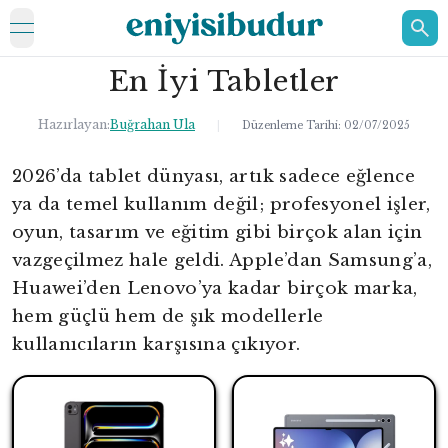
open navigation menu
En İyi Tabletler
ELEKTRONİK
EV
Hazırlayan:
Buğrahan Ula
|
Düzenleme Tarihi:
02/07/2025
KOZMETİK
2026’da tablet dünyası, artık sadece eğlence
ya da temel kullanım değil; profesyonel işler,
HAKKIMIZDA
oyun, tasarım ve eğitim gibi birçok alan için
İLETİŞİM
vazgeçilmez hale geldi. Apple’dan Samsung’a,
Huawei’den Lenovo’ya kadar birçok marka,
hem güçlü hem de şık modellerle
kullanıcıların karşısına çıkıyor.