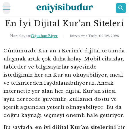
open navigation menu
En İyi Dijital Kur'an Siteleri
ELEKTRONİK
EV
Hazırlayan:
Oğuzhan Biçer
|
Düzenleme Tarihi:
09/02/2026
KOZMETİK
Günümüzde Kur’an-ı Kerim’e dijital ortamda
ulaşmak artık çok daha kolay. Mobil cihazlar,
HAKKIMIZDA
tabletler ve bilgisayarlar sayesinde
İLETİŞİM
istediğimiz her an Kur’an okuyabiliyor, meal
ve tefsirlerden faydalanabiliyoruz. Ancak
internette yer alan her dijital Kur’an sitesi
aynı derecede güvenilir, kullanıcı dostu ve
içerik açısından yeterli olmayabiliyor. Bu da
doğru kaynağı seçmeyi önemli hale getiriyor.
Bu sayfada,
en iyi dijital Kur’an sitelerini
bir