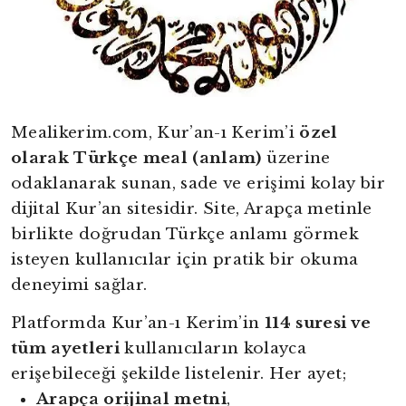
Mealikerim.com, Kur’an-ı Kerim’i
özel
olarak Türkçe meal (anlam)
üzerine
odaklanarak sunan, sade ve erişimi kolay bir
dijital Kur’an sitesidir. Site, Arapça metinle
birlikte doğrudan Türkçe anlamı görmek
isteyen kullanıcılar için pratik bir okuma
deneyimi sağlar.
Platformda Kur’an-ı Kerim’in
114 suresi ve
tüm ayetleri
kullanıcıların kolayca
yright
erişebileceği şekilde listelenir. Her ayet;
ibudur.com
Arapça orijinal metni
,