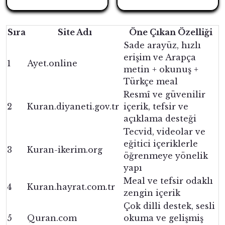
Sıra
Site Adı
Öne Çıkan Özelliği
Sade arayüz, hızlı
erişim ve Arapça
1
Ayet.online
metin + okunuş +
Türkçe meal
Resmî ve güvenilir
2
Kuran.diyaneti.gov.tr
içerik, tefsir ve
açıklama desteği
Tecvid, videolar ve
eğitici içeriklerle
3
Kuran-ikerim.org
öğrenmeye yönelik
yapı
Meal ve tefsir odaklı
4
Kuran.hayrat.com.tr
zengin içerik
Çok dilli destek, sesli
5
Quran.com
okuma ve gelişmiş