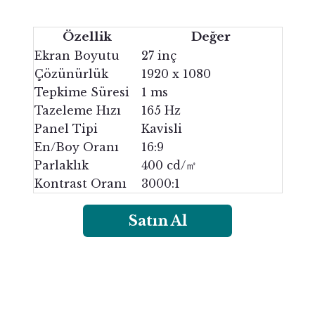
Özellik
Değer
Ekran Boyutu
27 inç
Çözünürlük
1920 x 1080
Tepkime Süresi
1 ms
Tazeleme Hızı
165 Hz
Panel Tipi
Kavisli
En/Boy Oranı
16:9
Parlaklık
400 cd/㎡
Kontrast Oranı
3000:1
Satın Al