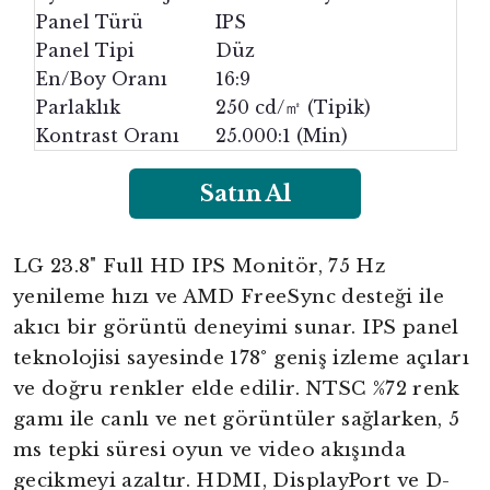
Panel Türü
IPS
Panel Tipi
Düz
En/Boy Oranı
16:9
Parlaklık
250 cd/㎡ (Tipik)
Kontrast Oranı
25.000:1 (Min)
Satın Al
LG 23.8" Full HD IPS Monitör, 75 Hz
yenileme hızı ve AMD FreeSync desteği ile
akıcı bir görüntü deneyimi sunar. IPS panel
teknolojisi sayesinde 178° geniş izleme açıları
ve doğru renkler elde edilir. NTSC %72 renk
gamı ile canlı ve net görüntüler sağlarken, 5
ms tepki süresi oyun ve video akışında
gecikmeyi azaltır. HDMI, DisplayPort ve D-