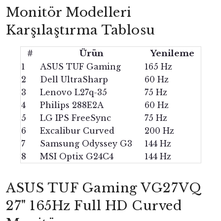
Monitör Modelleri
Karşılaştırma Tablosu
#
Ürün
Yenileme
1
ASUS TUF Gaming
165 Hz
2
Dell UltraSharp
60 Hz
3
Lenovo L27q-35
75 Hz
4
Philips 288E2A
60 Hz
5
LG IPS FreeSync
75 Hz
6
Excalibur Curved
200 Hz
7
Samsung Odyssey G3
144 Hz
8
MSI Optix G24C4
144 Hz
ASUS TUF Gaming VG27VQ
27" 165Hz Full HD Curved