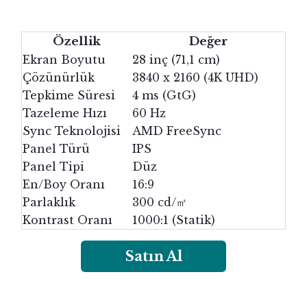
Özellik
Değer
Ekran Boyutu
28 inç (71,1 cm)
Çözünürlük
3840 x 2160 (4K UHD)
Tepkime Süresi
4 ms (GtG)
Tazeleme Hızı
60 Hz
Sync Teknolojisi
AMD FreeSync
Panel Türü
IPS
Panel Tipi
Düz
En/Boy Oranı
16:9
Parlaklık
300 cd/㎡
Kontrast Oranı
1000:1 (Statik)
Satın Al