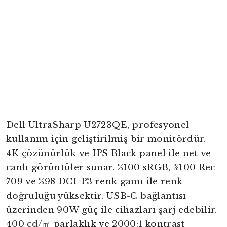
Dell UltraSharp U2723QE, profesyonel
kullanım için geliştirilmiş bir monitördür.
4K çözünürlük ve IPS Black panel ile net ve
canlı görüntüler sunar. %100 sRGB, %100 Rec
709 ve %98 DCI-P3 renk gamı ile renk
doğruluğu yüksektir. USB-C bağlantısı
üzerinden 90W güç ile cihazları şarj edebilir.
400 cd/㎡ parlaklık ve 2000:1 kontrast