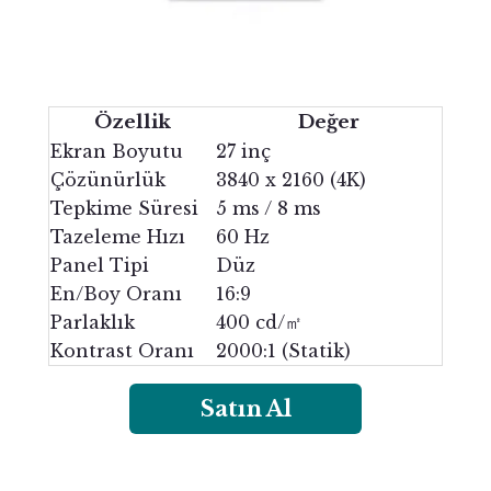
Özellik
Değer
Ekran Boyutu
27 inç
Çözünürlük
3840 x 2160 (4K)
Tepkime Süresi
5 ms / 8 ms
Tazeleme Hızı
60 Hz
Panel Tipi
Düz
En/Boy Oranı
16:9
Parlaklık
400 cd/㎡
Kontrast Oranı
2000:1 (Statik)
Satın Al