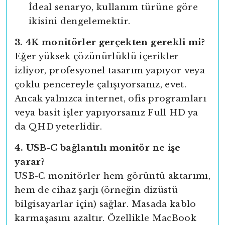
İdeal senaryo, kullanım türüne göre
ikisini dengelemektir.
3. 4K monitörler gerçekten gerekli mi?
Eğer yüksek çözünürlüklü içerikler
izliyor, profesyonel tasarım yapıyor veya
çoklu pencereyle çalışıyorsanız, evet.
Ancak yalnızca internet, ofis programları
veya basit işler yapıyorsanız Full HD ya
da QHD yeterlidir.
4. USB-C bağlantılı monitör ne işe
yarar?
USB-C monitörler hem görüntü aktarımı,
hem de cihaz şarjı (örneğin dizüstü
yright
bilgisayarlar için) sağlar. Masada kablo
karmaşasını azaltır. Özellikle MacBook
ibudur.com