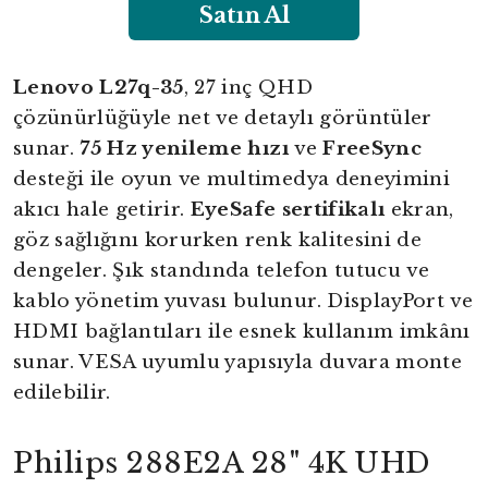
Satın Al
Lenovo L27q-35
, 27 inç QHD
çözünürlüğüyle net ve detaylı görüntüler
sunar.
75 Hz yenileme hızı
ve
FreeSync
desteği ile oyun ve multimedya deneyimini
akıcı hale getirir.
EyeSafe sertifikalı
ekran,
göz sağlığını korurken renk kalitesini de
dengeler. Şık standında telefon tutucu ve
kablo yönetim yuvası bulunur. DisplayPort ve
HDMI bağlantıları ile esnek kullanım imkânı
sunar. VESA uyumlu yapısıyla duvara monte
edilebilir.
Philips 288E2A 28" 4K UHD