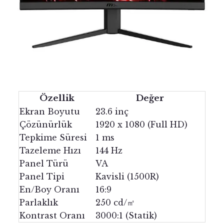
Özellik
Değer
Ekran Boyutu
23.6 inç
Çözünürlük
1920 x 1080 (Full HD)
Tepkime Süresi
1 ms
Tazeleme Hızı
144 Hz
Panel Türü
VA
Panel Tipi
Kavisli (1500R)
En/Boy Oranı
16:9
Parlaklık
250 cd/㎡
Kontrast Oranı
3000:1 (Statik)