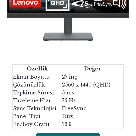
Özellik
Değer
Ekran Boyutu
27 inç
Çözünürlük
2560 x 1440 (QHD)
Tepkime Süresi
5 ms
Tazeleme Hızı
75 Hz
Sync Teknolojisi
FreeSync
Panel Tipi
Düz
En/Boy Oranı
16:9