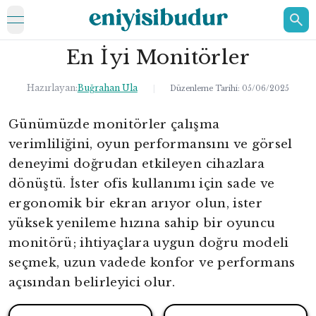
open navigation menu
En İyi Monitörler
ELEKTRONİK
EV
Hazırlayan:
Buğrahan Ula
|
Düzenleme Tarihi:
05/06/2025
KOZMETİK
Günümüzde monitörler çalışma
verimliliğini, oyun performansını ve görsel
HAKKIMIZDA
deneyimi doğrudan etkileyen cihazlara
İLETİŞİM
dönüştü. İster ofis kullanımı için sade ve
ergonomik bir ekran arıyor olun, ister
yüksek yenileme hızına sahip bir oyuncu
monitörü; ihtiyaçlara uygun doğru modeli
seçmek, uzun vadede konfor ve performans
açısından belirleyici olur.