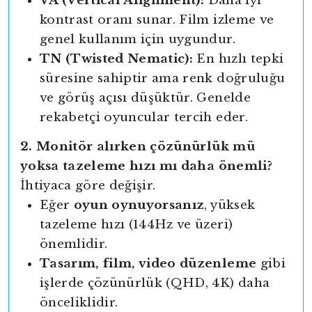
VA (Vertical Alignment):
Daha iyi
kontrast oranı sunar. Film izleme ve
genel kullanım için uygundur.
TN (Twisted Nematic):
En hızlı tepki
süresine sahiptir ama renk doğruluğu
ve görüş açısı düşüktür. Genelde
rekabetçi oyuncular tercih eder.
2. Monitör alırken çözünürlük mü
yoksa tazeleme hızı mı daha önemli?
İhtiyaca göre değişir.
Eğer
oyun oynuyorsanız
, yüksek
tazeleme hızı (144Hz ve üzeri)
önemlidir.
Tasarım, film, video düzenleme
gibi
işlerde çözünürlük (QHD, 4K) daha
önceliklidir.