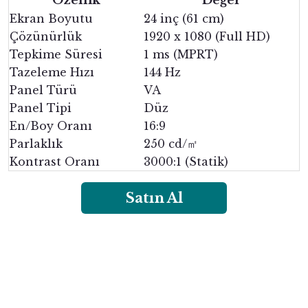
Özellik
Değer
Ekran Boyutu
24 inç (61 cm)
Çözünürlük
1920 x 1080 (Full HD)
Tepkime Süresi
1 ms (MPRT)
Tazeleme Hızı
144 Hz
Panel Türü
VA
Panel Tipi
Düz
En/Boy Oranı
16:9
Parlaklık
250 cd/㎡
Kontrast Oranı
3000:1 (Statik)
Satın Al