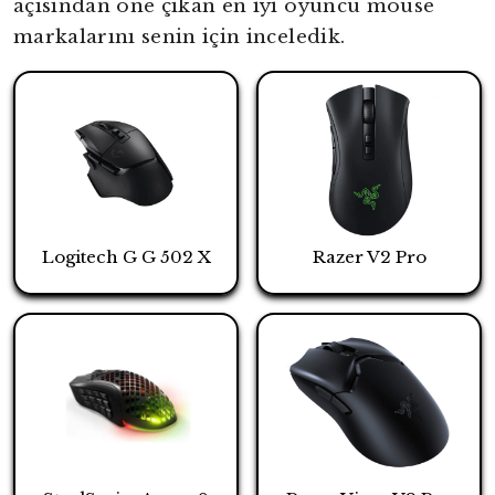
açısından öne çıkan en iyi oyuncu mouse
markalarını senin için inceledik.
Logitech G G 502 X
Razer V2 Pro