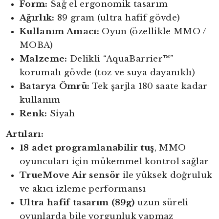
Form:
Sağ el ergonomik tasarım
Ağırlık:
89 gram (ultra hafif gövde)
Kullanım Amacı:
Oyun (özellikle MMO /
MOBA)
Malzeme:
Delikli “AquaBarrier™”
korumalı gövde (toz ve suya dayanıklı)
Batarya Ömrü:
Tek şarjla 180 saate kadar
kullanım
Renk:
Siyah
Artıları:
18 adet programlanabilir tuş
, MMO
oyuncuları için mükemmel kontrol sağlar
TrueMove Air sensör
ile yüksek doğruluk
ve akıcı izleme performansı
Ultra hafif tasarım (89g)
uzun süreli
oyunlarda bile yorgunluk yapmaz