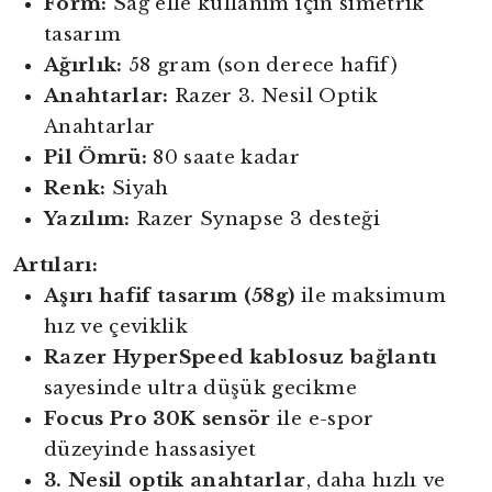
Form:
Sağ elle kullanım için simetrik
tasarım
Ağırlık:
58 gram (son derece hafif)
Anahtarlar:
Razer 3. Nesil Optik
Anahtarlar
Pil Ömrü:
80 saate kadar
Renk:
Siyah
Yazılım:
Razer Synapse 3 desteği
Artıları:
Aşırı hafif tasarım (58g)
ile maksimum
hız ve çeviklik
Razer HyperSpeed kablosuz bağlantı
sayesinde ultra düşük gecikme
Focus Pro 30K sensör
ile e-spor
düzeyinde hassasiyet
3. Nesil optik anahtarlar
, daha hızlı ve