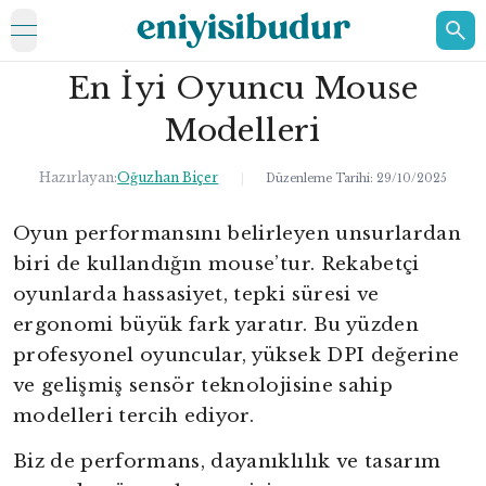
open navigation menu
En İyi Oyuncu Mouse
ELEKTRONİK
Modelleri
EV
Hazırlayan:
Oğuzhan Biçer
KOZMETİK
|
Düzenleme Tarihi:
29/10/2025
HAKKIMIZDA
Oyun performansını belirleyen unsurlardan
biri de kullandığın mouse’tur. Rekabetçi
İLETİŞİM
oyunlarda hassasiyet, tepki süresi ve
ergonomi büyük fark yaratır. Bu yüzden
profesyonel oyuncular, yüksek DPI değerine
ve gelişmiş sensör teknolojisine sahip
modelleri tercih ediyor.
Biz de performans, dayanıklılık ve tasarım