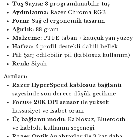
Tuş Sayısı:
8 programlanabilir tuş
Aydınlatma:
Razer Chroma RGB
Form:
Sağ el ergonomik tasarım
Ağırlık:
88 gram
Malzeme:
PTFE taban + kauçuk yan yüzey
Hafıza:
5 profil destekli dahili bellek
Pil:
Şarj edilebilir pil (kablosuz kullanım)
Renk:
Siyah
Artıları:
Razer HyperSpeed kablosuz bağlantı
sayesinde son derece düşük gecikme
Focus+ 20K DPI sensör
ile yüksek
hassasiyet ve isabet oranı
Üç bağlantı modu:
Kablosuz, Bluetooth
ve kablolu kullanım seçeneği
Razer Optik Anahtarlar
ile 3 kat daha