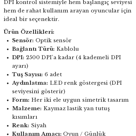
DPI kontrol sistemiyle hem başlangıç seviyesi
hem de rahat kullanım arayan oyuncular için
ideal bir seçenektir.
Ürün Özellikleri:
Sensör:
Optik sensör
Bağlantı Türü:
Kablolu
DPI:
2500 DPI’a kadar (4 kademeli DPI
ayarı)
Tuş Sayısı:
6 adet
Aydınlatma:
LED renk göstergesi (DPI
seviyesini gösterir)
Form:
Her iki ele uygun simetrik tasarım
Malzeme:
Kaymaz lastik yan tutuş
kısımları
yright
Renk:
Siyah
ibudur.com
Kullanım Amacı:
Oyun / Günlük