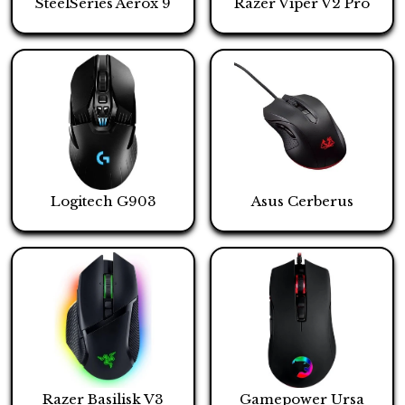
SteelSeries Aerox 9
Razer Viper V2 Pro
Logitech G903
Asus Cerberus
Razer Basilisk V3
Gamepower Ursa