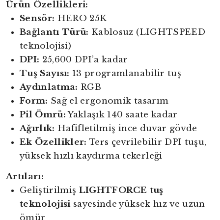
Ürün Özellikleri:
Sensör:
HERO 25K
Bağlantı Türü:
Kablosuz (LIGHTSPEED
teknolojisi)
DPI:
25,600 DPI’a kadar
Tuş Sayısı:
13 programlanabilir tuş
Aydınlatma:
RGB
Form:
Sağ el ergonomik tasarım
Pil Ömrü:
Yaklaşık 140 saate kadar
Ağırlık:
Hafifletilmiş ince duvar gövde
Ek Özellikler:
Ters çevrilebilir DPI tuşu,
yüksek hızlı kaydırma tekerleği
Artıları:
Geliştirilmiş
LIGHTFORCE tuş
teknolojisi
sayesinde yüksek hız ve uzun
ömür