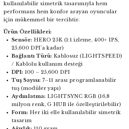
kullanılabilir simetrik tasarımıyla hem
performans hem konfor arayan oyuncular
için mükemmel bir tercihtir.
Ürün Özellikleri:
Sensör:
HERO 25K (1:1 izleme, 400+ IPS,
25,600 DPI’a kadar)
Bağlantı Türü:
Kablosuz (LIGHTSPEED)
/ Kablolu kullanım desteği
DPI:
100 – 25,600 DPI
Tuş Sayısı:
7–11 arası programlanabilir
tuş (modüler yapı)
Aydınlatma:
LIGHTSYNC RGB (16,8
milyon renk, G HUB ile özelleştirilebilir)
Form:
Her iki elle kullanılabilir simetrik
tasarım
Ağırlık:
110 gram