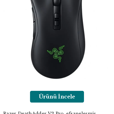
Ürünü İncele
Razer DeathAdder V2 Pro, efsaneleşmiş