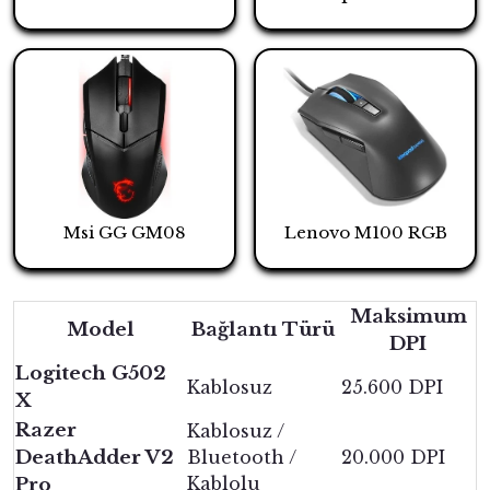
Msi GG GM08
Lenovo M100 RGB
Maksimum
Model
Bağlantı Türü
DPI
Logitech G502
Kablosuz
25.600 DPI
X
Razer
Kablosuz /
DeathAdder V2
Bluetooth /
20.000 DPI
Kablolu
Pro