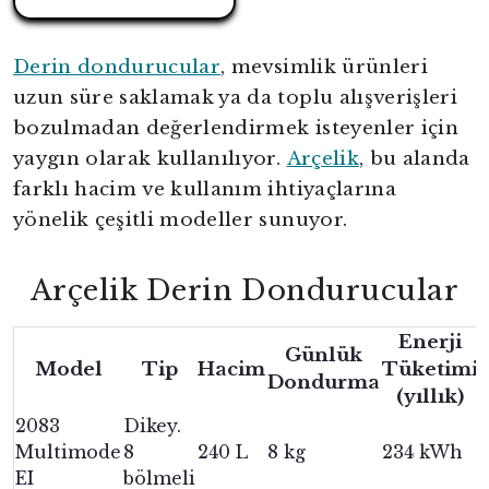
Derin dondurucular
, mevsimlik ürünleri
uzun süre saklamak ya da toplu alışverişleri
bozulmadan değerlendirmek isteyenler için
yaygın olarak kullanılıyor.
Arçelik
, bu alanda
farklı hacim ve kullanım ihtiyaçlarına
yönelik çeşitli modeller sunuyor.
Arçelik Derin Dondurucular
Enerji
Günlük
Model
Tip
Hacim
Tüketimi
Dondurma
(yıllık)
2083
Dikey.
Multimode
8
240 L
8 kg
234 kWh
EI
bölmeli