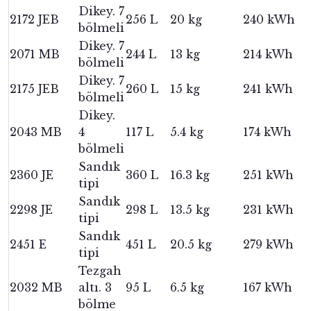
Dikey. 7
2172 JEB
256 L
20 kg
240 kWh
bölmeli
Dikey. 7
2071 MB
244 L
13 kg
214 kWh
bölmeli
Dikey. 7
2175 JEB
260 L
15 kg
241 kWh
bölmeli
Dikey.
2043 MB
4
117 L
5.4 kg
174 kWh
bölmeli
Sandık
2360 JE
360 L
16.3 kg
251 kWh
tipi
Sandık
2298 JE
298 L
13.5 kg
231 kWh
tipi
Sandık
2451 E
451 L
20.5 kg
279 kWh
tipi
Tezgah
2032 MB
altı. 3
95 L
6.5 kg
167 kWh
bölme