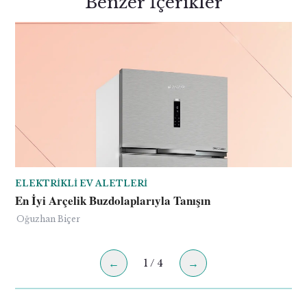
Benzer İçerikler
ELEKTRIKLI EV ALETLERI
En İyi Arçelik Buzdolaplarıyla Tanışın
Oğuzhan Biçer
←
→
1
/
4