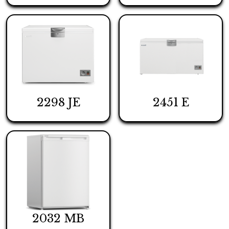
2298 JE
2451 E
2032 MB