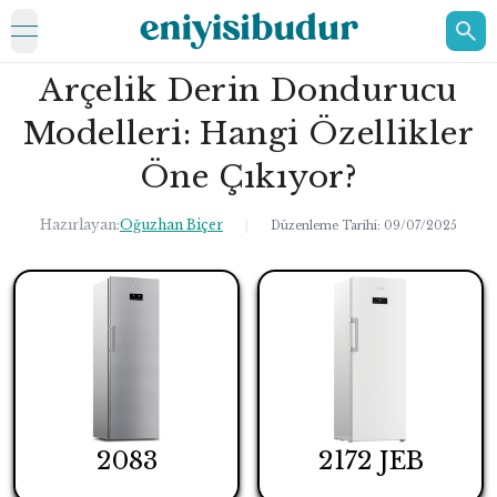
open navigation menu
Arçelik Derin Dondurucu
ELEKTRONİK
Modelleri: Hangi Özellikler
EV
Öne Çıkıyor?
KOZMETİK
Hazırlayan:
Oğuzhan Biçer
|
Düzenleme Tarihi:
09/07/2025
HAKKIMIZDA
İLETİŞİM
2083
2172 JEB