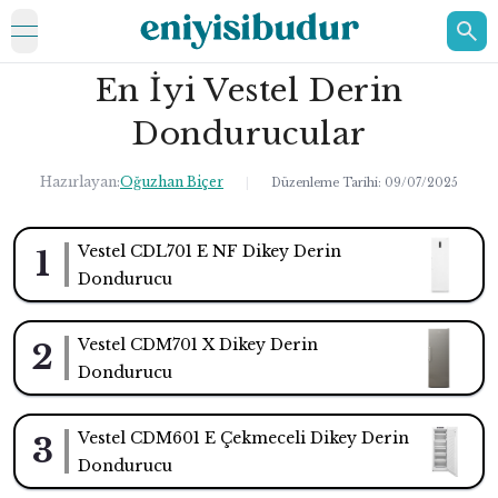
open navigation menu
En İyi Vestel Derin
ELEKTRONİK
Dondurucular
EV
Hazırlayan:
Oğuzhan Biçer
KOZMETİK
|
Düzenleme Tarihi:
09/07/2025
HAKKIMIZDA
Vestel CDL701 E NF Dikey Derin
1
Dondurucu
İLETİŞİM
Vestel CDM701 X Dikey Derin
2
Dondurucu
Vestel CDM601 E Çekmeceli Dikey Derin
3
Dondurucu