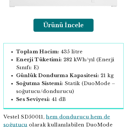
Ürünü İncele
Toplam Hacim:
435 litre
Enerji Tüketimi:
282 kWh/yıl (Enerji
Sınıfı: E)
Günlük Dondurma Kapasitesi:
21 kg
Soğutma Sistemi:
Statik (DuoMode –
soğutucu/dondurucu)
Ses Seviyesi:
41 dB
Vestel SD50011,
hem dondurucu hem de
soğutucu
olarak kullanılabilen DuoMode