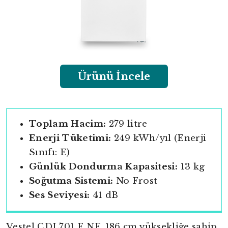
Ürünü İncele
Toplam Hacim:
279 litre
Enerji Tüketimi:
249 kWh/yıl (Enerji
Sınıfı: E)
Günlük Dondurma Kapasitesi:
13 kg
Soğutma Sistemi:
No Frost
Ses Seviyesi:
41 dB
Vestel CDL701 E NF, 186 cm yüksekliğe sahip,