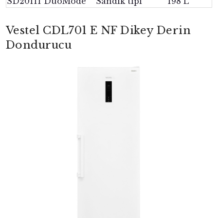
SD20111 DuoMode
Sandık tipi
198 L
Vestel CDL701 E NF Dikey Derin
Dondurucu