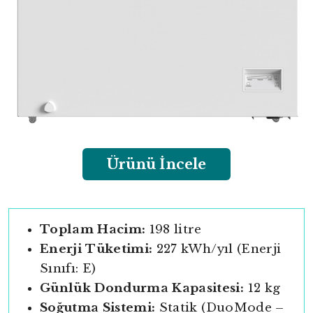
Ürünü İncele
Toplam Hacim:
198 litre
Enerji Tüketimi:
227 kWh/yıl (Enerji
Sınıfı: E)
Günlük Dondurma Kapasitesi:
12 kg
Soğutma Sistemi:
Statik (DuoMode –