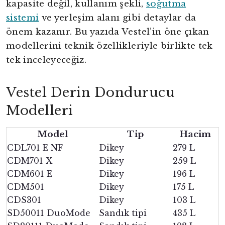
kapasite değil, kullanım şekli,
soğutma
sistemi
ve yerleşim alanı gibi detaylar da
önem kazanır. Bu yazıda Vestel’in öne çıkan
modellerini teknik özellikleriyle birlikte tek
tek inceleyeceğiz.
Vestel Derin Dondurucu
Modelleri
Model
Tip
Hacim
CDL701 E NF
Dikey
279 L
CDM701 X
Dikey
259 L
CDM601 E
Dikey
196 L
CDM501
Dikey
175 L
CDS301
Dikey
103 L
SD50011 DuoMode
Sandık tipi
435 L