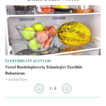
ELEKTRIKLI EV ALETLERI
İK
Vestel Buzdolaplarıyla Teknolojiyi Tazelikle
20
Buluşturun
Oğ
Oğuzhan Biçer
←
→
1
/
3