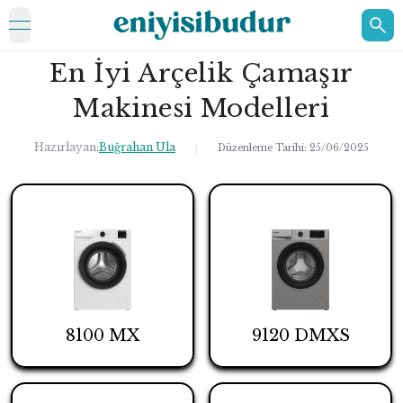
open navigation menu
En İyi Arçelik Çamaşır
ELEKTRONİK
Makinesi Modelleri
EV
Hazırlayan:
Buğrahan Ula
KOZMETİK
|
Düzenleme Tarihi:
25/06/2025
HAKKIMIZDA
İLETİŞİM
8100 MX
9120 DMXS