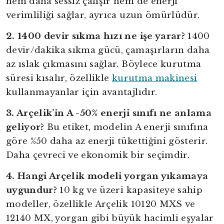
hem daha sessiz çalışır hem de enerji
verimliliği sağlar, ayrıca uzun ömürlüdür.
2. 1400 devir sıkma hızı ne işe yarar?
1400
devir/dakika sıkma gücü, çamaşırların daha
az ıslak çıkmasını sağlar. Böylece kurutma
süresi kısalır, özellikle
kurutma makinesi
kullanmayanlar için avantajlıdır.
3. Arçelik’in A -50% enerji sınıfı ne anlama
geliyor?
Bu etiket, modelin A enerji sınıfına
göre %50 daha az enerji tükettiğini gösterir.
Daha çevreci ve ekonomik bir seçimdir.
4. Hangi Arçelik modeli yorgan yıkamaya
uygundur?
10 kg ve üzeri kapasiteye sahip
modeller, özellikle Arçelik 10120 MXS ve
12140 MX, yorgan gibi büyük hacimli eşyalar