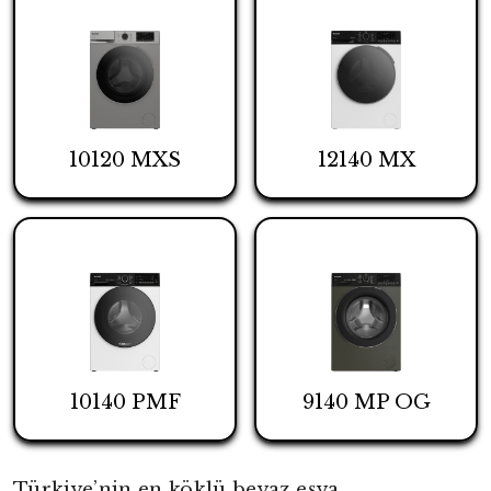
10120 MXS
12140 MX
10140 PMF
9140 MP OG
Türkiye’nin en köklü beyaz eşya