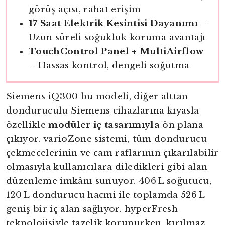
görüş açısı, rahat erişim
17 Saat Elektrik Kesintisi Dayanımı
–
Uzun süreli soğukluk koruma avantajı
TouchControl Panel + MultiAirflow
– Hassas kontrol, dengeli soğutma
Siemens iQ300 bu modeli, diğer alttan
donduruculu Siemens cihazlarına kıyasla
özellikle
modüler iç tasarımıyla
ön plana
çıkıyor. varioZone sistemi, tüm dondurucu
çekmecelerinin ve cam raflarının çıkarılabilir
olmasıyla kullanıcılara diledikleri gibi alan
düzenleme imkânı sunuyor. 406 L soğutucu,
120 L dondurucu hacmi ile toplamda 526 L
geniş bir iç alan sağlıyor. hyperFresh
teknolojisiyle tazelik korunurken, kırılmaz