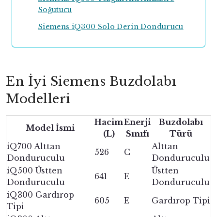
Soğutucu
Siemens iQ300 Solo Derin Dondurucu
En İyi Siemens Buzdolabı
Modelleri
Hacim
Enerji
Buzdolabı
Model İsmi
(L)
Sınıfı
Türü
iQ700 Alttan
Alttan
526
C
Donduruculu
Donduruculu
iQ500 Üstten
Üstten
641
E
Donduruculu
Donduruculu
iQ300 Gardırop
605
E
Gardırop Tipi
Tipi