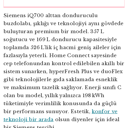
Siemens iQ700 alttan donduruculu
buzdolabı, şıklığı ve teknolojiyi aynı gövdede
buluşturan premium bir model. 357 L
soğutucu ve 169 L dondurucu kapasitesiyle
toplamda 526 L’lik iç hacmi geniş aileler için
fazlasıyla yeterli. Home Connect sayesinde
cep telefonundan kontrol edilebilen akıllı bir
sistem sunarken, hyperFresh Plus ve duoFlex
gibi teknolojilerle gıda saklamada esneklik
ve maksimum tazelik sağlıyor. Enerji sınıfı C
olan bu model, yıllık yalnızca 198 kWh
tüketimiyle verimlilik konusunda da güçlü
bir performans sunuyor. Estetik,
konfor ve
teknoloji bir arada
olsun diyenler için ideal
bir Siemens tercihi.