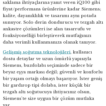
saklama ihtiyaçlarına yanıt veren iQ100 gibi
fiyat/performans ürünlerine kadar Siemens;
kalite, dayanıklılık ve tasarımı aynı potada
sunuyor. Solo derin dondurucu ve tezgah altı
ankastre çözümleri ise alan tasarrufu ve
fonksiyonelliği birleştirerek mutfağınızı
daha verimli kullanmanıza olanak tanıyor.
Gelişmiş soğutma teknolojileri
, kullanıcı
dostu detaylar ve uzun ömürlü yapısıyla
Siemens, buzdolabı seçiminde sadece bir
beyaz eşya markası değil; güvenli ve konforlu
bir yaşam ortağı olmayı başarıyor. İster geniş
bir gardırop tipi dolaba, ister küçük bir
tezgah altı soğutucuya ihtiyacınız olsun,
yright
Siemens’te size uygun bir çözüm mutlaka
ibudur.com
var.