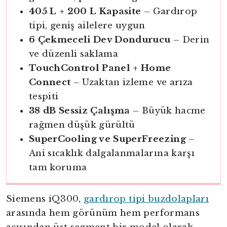
405 L + 200 L Kapasite
– Gardırop
tipi, geniş ailelere uygun
6 Çekmeceli Dev Dondurucu
– Derin
ve düzenli saklama
TouchControl Panel + Home
Connect
– Uzaktan izleme ve arıza
tespiti
38 dB Sessiz Çalışma
– Büyük hacme
rağmen düşük gürültü
SuperCooling ve SuperFreezing
–
Ani sıcaklık dalgalanmalarına karşı
tam koruma
Siemens iQ300,
gardırop tipi buzdolapları
arasında hem görünüm hem performans