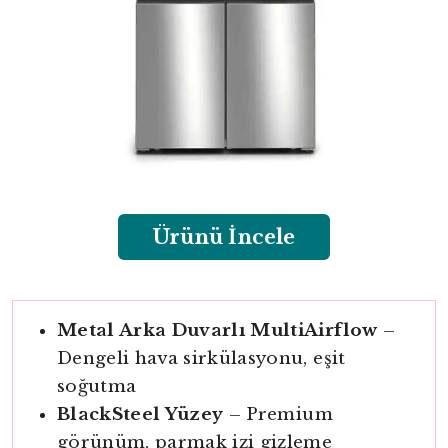
Ürünü İncele
Metal Arka Duvarlı MultiAirflow
–
Dengeli hava sirkülasyonu, eşit
soğutma
BlackSteel Yüzey
– Premium
görünüm, parmak izi gizleme