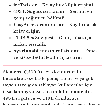
iceTwister
– Kolay buz küpü erişimi
493 L Soğutucu Hacmi
– Serinin en
geniş soğutucu bölümü
EasyAccess cam raflar
– Kaydırılarak
kolay erişim
41 dB Ses Seviyesi
– Geniş cihaz için
makul sessizlik
Ayarlanabilir cam raf sistemi
– Esnek
ve kişiselleştirilebilir iç tasarım
Siemens iQ500 üstten donduruculu
buzdolabı, özellikle geniş aileler veya çok
sayıda taze gıda saklayan kullanıcılar için
tasarlanmış yüksek hacimli bir modeldir.
493 L soğutucu ve 148 L dondurucu
kapasitesiyle toplamda 641 L gibi geniş bir iç