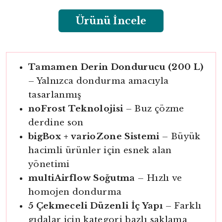
Ürünü İncele
Tamamen Derin Dondurucu (200 L)
– Yalnızca dondurma amacıyla
tasarlanmış
noFrost Teknolojisi
– Buz çözme
derdine son
bigBox + varioZone Sistemi
– Büyük
hacimli ürünler için esnek alan
yönetimi
multiAirflow Soğutma
– Hızlı ve
homojen dondurma
5 Çekmeceli Düzenli İç Yapı
– Farklı
gıdalar için kategori bazlı saklama