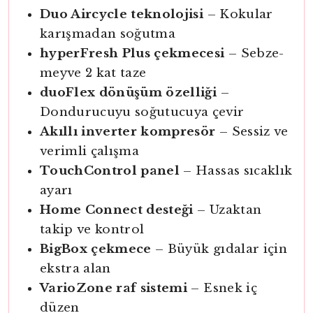
Duo Aircycle teknolojisi
– Kokular
karışmadan soğutma
hyperFresh Plus çekmecesi
– Sebze-
meyve 2 kat taze
duoFlex dönüşüm özelliği
–
Dondurucuyu soğutucuya çevir
Akıllı inverter kompresör
– Sessiz ve
verimli çalışma
TouchControl panel
– Hassas sıcaklık
ayarı
Home Connect desteği
– Uzaktan
takip ve kontrol
BigBox çekmece
– Büyük gıdalar için
ekstra alan
VarioZone raf sistemi
– Esnek iç
düzen