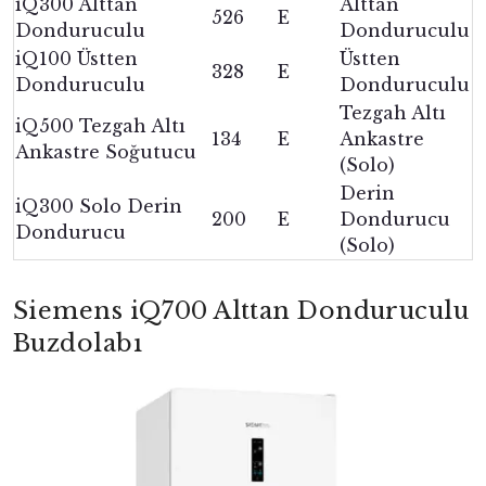
iQ300 Alttan
Alttan
526
E
Donduruculu
Donduruculu
iQ100 Üstten
Üstten
328
E
Donduruculu
Donduruculu
Tezgah Altı
iQ500 Tezgah Altı
134
E
Ankastre
Ankastre Soğutucu
(Solo)
Derin
iQ300 Solo Derin
200
E
Dondurucu
Dondurucu
(Solo)
Siemens iQ700 Alttan Donduruculu
Buzdolabı