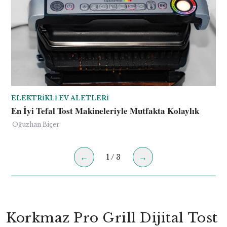
ELEKTRIKLI EV ALETLERI
EL
En İyi Tefal Tost Makineleriyle Mutfakta Kolaylık
En
Te
Oğuzhan Biçer
Oğ
←
→
1
/
3
Korkmaz Pro Grill Dijital Tost