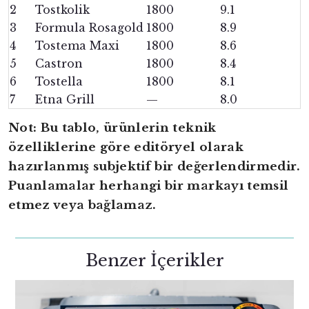
2
Tostkolik
1800
9.1
3
Formula Rosagold
1800
8.9
4
Tostema Maxi
1800
8.6
5
Castron
1800
8.4
6
Tostella
1800
8.1
7
Etna Grill
—
8.0
Not: Bu tablo, ürünlerin teknik
özelliklerine göre editöryel olarak
hazırlanmış subjektif bir değerlendirmedir.
Puanlamalar herhangi bir markayı temsil
etmez veya bağlamaz.
Benzer İçerikler