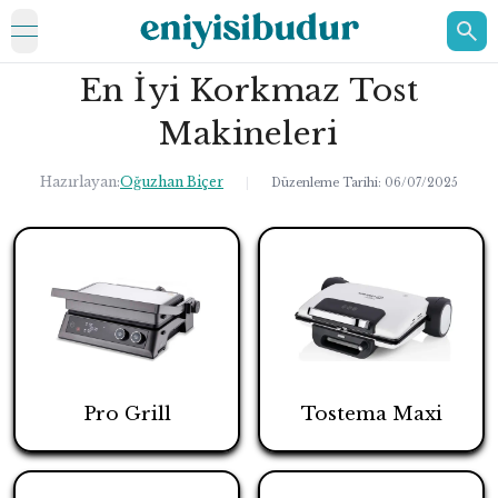
open navigation menu
En İyi Korkmaz Tost
ELEKTRONİK
Makineleri
EV
Hazırlayan:
Oğuzhan Biçer
KOZMETİK
|
Düzenleme Tarihi:
06/07/2025
HAKKIMIZDA
İLETİŞİM
Pro Grill
Tostema Maxi