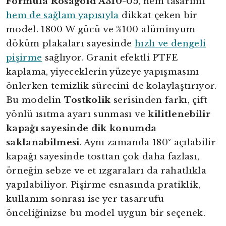
Formula Rosagold A310-05
, hem tasarımı
hem de sağlam yapısıyla
dikkat çeken bir
model. 1800 W gücü ve %100 alüminyum
döküm plakaları sayesinde
hızlı ve dengeli
pişirme
sağlıyor. Granit efektli PTFE
kaplama, yiyeceklerin yüzeye yapışmasını
önlerken temizlik sürecini de kolaylaştırıyor.
Bu modelin
Tostkolik
serisinden farkı, çift
yönlü ısıtma ayarı sunması ve
kilitlenebilir
kapağı sayesinde dik konumda
saklanabilmesi
. Aynı zamanda 180° açılabilir
kapağı sayesinde tosttan çok daha fazlası,
örneğin sebze ve et ızgaraları da rahatlıkla
yapılabiliyor. Pişirme esnasında pratiklik,
kullanım sonrası ise yer tasarrufu
önceliğinizse bu model uygun bir seçenek.