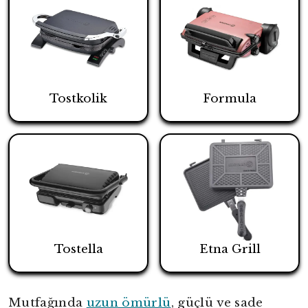
Tostkolik
Formula
Tostella
Etna Grill
Mutfağında
uzun ömürlü
, güçlü ve sade