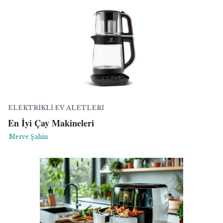
ELEKTRIKLI EV ALETLERI
En İyi Çay Makineleri
Merve Şahin
yright
ibudur.com