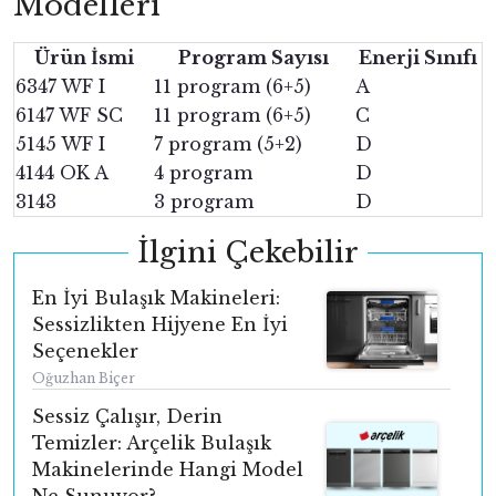
Modelleri
Ürün İsmi
Program Sayısı
Enerji Sınıfı
6347 WF I
11 program (6+5)
A
6147 WF SC
11 program (6+5)
C
5145 WF I
7 program (5+2)
D
4144 OK A
4 program
D
3143
3 program
D
İlgini Çekebilir
En İyi Bulaşık Makineleri:
Sessizlikten Hijyene En İyi
Seçenekler
Oğuzhan Biçer
Sessiz Çalışır, Derin
Temizler: Arçelik Bulaşık
Makinelerinde Hangi Model