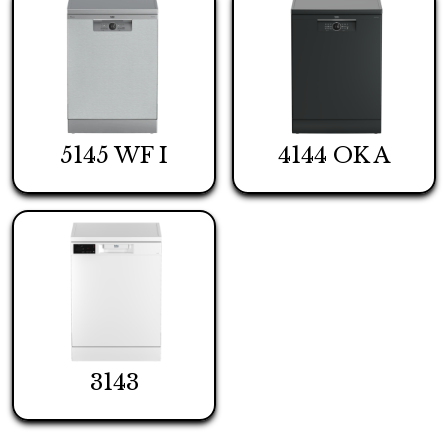
5145 WF I
4144 OK A
3143