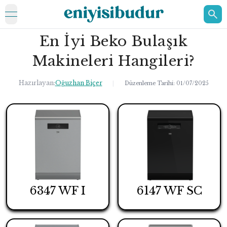
open navigation menu
En İyi Beko Bulaşık
ELEKTRONİK
Makineleri Hangileri?
EV
Hazırlayan:
Oğuzhan Biçer
KOZMETİK
|
Düzenleme Tarihi:
01/07/2025
HAKKIMIZDA
İLETİŞİM
6347 WF I
6147 WF SC