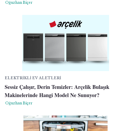
Oğuzhan Biçer
ELEKTRIKLI EV ALETLERI
Sessiz Çalışır, Derin Temizler: Arçelik Bulaşık
Makinelerinde Hangi Model Ne Sunuyor?
Oğuzhan Biçer
yright
ibudur.com