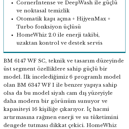
CornerIntense ve DeepWash ile güçlü
ve noktasal temizlik
Otomatik kapı açma + HijyenMax +
Turbo fonksiyon üçlüsü
HomeWhiz 2.0 ile enerji takibi,
uzaktan kontrol ve destek servis
BM 6147 WF SC, teknik ve tasarım düzeyinde
üst segment özelliklere sahip güçlü bir
model. İlk incelediğimiz 6 programlı model
olan BM 6347 WF I ile benzer yapıya sahip
olsa da bu model siyah cam dış yüzeyiyle
daha modern bir görünüm sunuyor ve
kapasiteyi 16 kişiliğe çıkarıyor. İç hacmi
artırmasına rağmen enerji ve su tüketimini
dengede tutması dikkat çekici. HomeWhiz