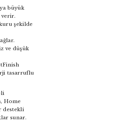
veya büyük
verir.
kuru şekilde
ağlar.
iz ve düşük
tFinish
rji tasarruflu
li
da, Home
 destekli
lar sunar.