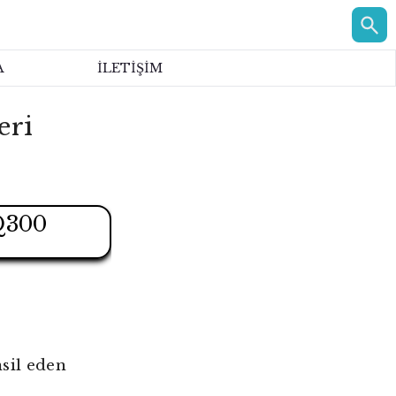
A
İLETİŞİM
eri
Q300
sil eden