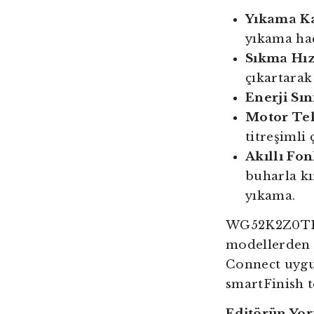
Yıkama Ka
yıkama hac
Sıkma Hız
çıkartarak
Enerji Sını
Motor Tek
titreşimli 
Akıllı Fon
buharla kır
yıkama.
WG52K2Z0TR, 
modellerden 
Connect uygul
smartFinish t
Editörün Yo