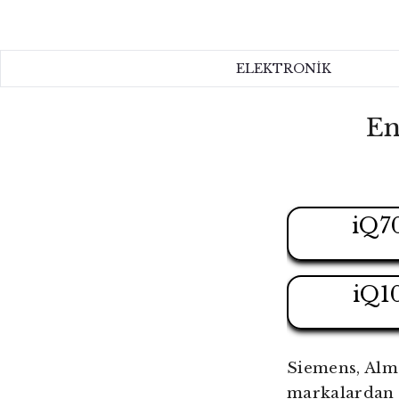
ELEKTRONİK
ELEKTRONİK
EV
En
KOZMETİK
HAKKIMIZDA
iQ7
İLETİŞİM
iQ1
Siemens, Alma
markalardan 