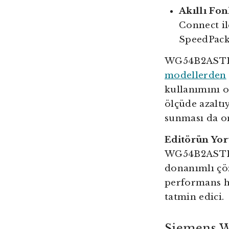
Akıllı Fon
Connect il
SpeedPack 
WG54B2ASTR, 
modellerden
kullanımını o
ölçüde azaltı
sunması da onu
Editörün Yo
WG54B2ASTR m
donanımlı çö
performans he
tatmin edici.
Siemens W