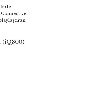
lerle
e Connect ve
olaylaştıran
 (iQ300)