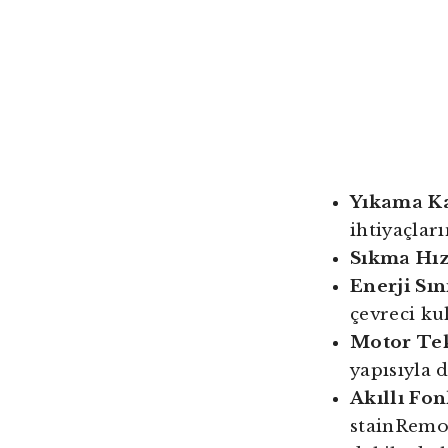
Yıkama Ka
ihtiyaçları
Sıkma Hız
Enerji Sını
çevreci ku
Motor Tek
yapısıyla d
Akıllı Fon
stainRemov