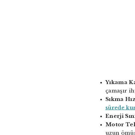
Yıkama Ka
çamaşır ih
Sıkma Hız
sürede ku
Enerji Sını
Motor Tek
uzun ömür