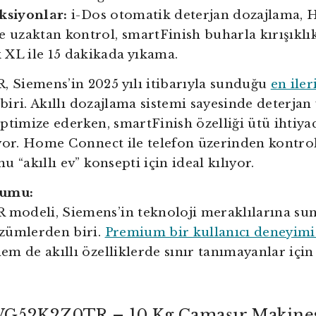
ksiyonlar:
i-Dos otomatik deterjan dozajlama,
e uzaktan kontrol, smartFinish buharla kırışıklı
XL ile 15 dakikada yıkama.
Siemens’in 2025 yılı itibarıyla sunduğu
en iler
biri. Akıllı dozajlama sistemi sayesinde deterjan
ptimize ederken, smartFinish özelliği ütü ihtiyac
yor. Home Connect ile telefon üzerinden kontro
 “akıllı ev” konsepti için ideal kılıyor.
rumu:
odeli, Siemens’in teknoloji meraklılarına su
zümlerden biri.
Premium bir kullanıcı deneyimi
m de akıllı özelliklerde sınır tanımayanlar için 
G52K2Z0TR – 10 Kg Çamaşır Makines