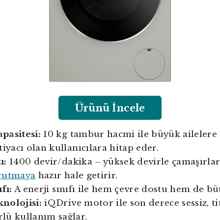
Ürünü İncele
pasitesi:
10 kg tambur hacmi ile büyük ailelere 
tiyacı olan kullanıcılara hitap eder.
ı:
1400 devir/dakika – yüksek devirle çamaşırlar
rutmaya
hazır hale getirir.
fı:
A enerji sınıfı ile hem çevre dostu hem de bü
nolojisi:
iQDrive motor ile son derece sessiz, ti
lü kullanım sağlar.