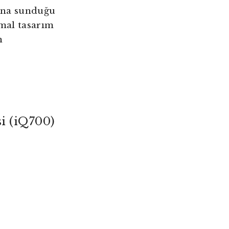
rına sunduğu
mal tasarım
n
i (iQ700)