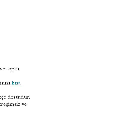
ve toplu
ınızı
kısa
tçe dostudur.
treşimsiz ve