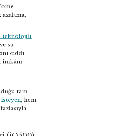
 Home
k azaltma,
i teknolojili
 ve su
ını ciddi
l imkânı
nduğu tam
 isteyen
, hem
fazlasıyla
i (iQ500)