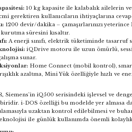
pasitesi:
10 kg kapasite ile kalabalık ailelerin 
mi gerektiren kullanıcıların ihtiyaçlarına cevap 
ı:
1200 devir/dakika – çamaşırlarınızı yeterince 
 kurutma süresini kısaltır.
fı:
A enerji sınıfı, elektrik tüketiminde tasarruf s
nolojisi:
iQDrive motoru ile uzun ömürlü, sess
çalışma sunar.
ksiyonlar:
Home Connect (mobil kontrol), smar
ışıklık azaltma, Mini Yük özelliğiyle hızlı ve ene
Siemens’in iQ500 serisindeki işlevsel ve denge
biridir. i-DOS özelliği bu modelde yer almasa 
amasıyla uzaktan kontrol edilebilmesi ve buhar
eknolojisi ile günlük kullanımda önemli kolaylık
rumu: