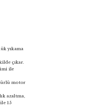
nlük yıkama
ilde çıkar.
imi ile
mürlü motor
lık azaltma,
ile 15