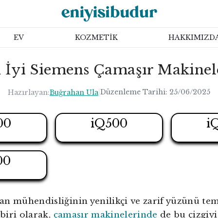
EV
KOZMETİK
HAKKIMIZD
 İyi Siemens Çamaşır Makinel
|
Düzenleme Tarihi:
25/06/2025
Hazırlayan:
Buğrahan Ula
00
iQ500
i
00
n mühendisliğinin yenilikçi ve zarif yüzünü tem
biri olarak,
çamaşır makinelerinde
de bu çizgiyi