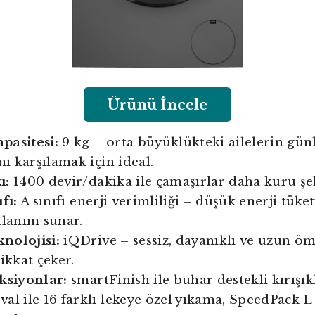
Ürünü İncele
pasitesi:
9 kg – orta büyüklükteki ailelerin gü
nı karşılamak için ideal.
ı:
1400 devir/dakika ile çamaşırlar daha kuru şek
fı:
A sınıfı enerji verimliliği – düşük enerji tüket
llanım sunar.
nolojisi:
iQDrive – sessiz, dayanıklı ve uzun ö
ikkat çeker.
ksiyonlar:
smartFinish ile buhar destekli kırışık
al ile 16 farklı lekeye özel yıkama, SpeedPack L 