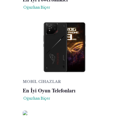
Oğuzhan Biçer
MOBIL CIHAZLAR
En İyi Oyun Telefonları
Oğuzhan Biçer
yright
ibudur.com