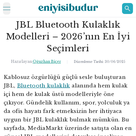
open navigation menu
JBL Bluetooth Kulaklık
ELEKTRONİK
Modelleri – 2026’nın En İyi
EV
Seçimleri
KOZMETİK
Hazırlayan:
Oğuzhan Biçer
|
Düzenleme Tarihi:
30/06/2025
HAKKIMIZDA
Kablosuz özgürlüğü güçlü sesle buluşturan
İLETİŞİM
JBL,
Bluetooth kulaklık
alanında hem kulak
içi hem de kulak üstü modelleriyle öne
çıkıyor. Gündelik kullanım, spor, yolculuk ya
da ofis hayatı fark etmeksizin her ihtiyaca
uygun bir JBL kulaklık bulmak mümkün. Bu
sayfada, MediaMarkt üzerinde satışta olan en