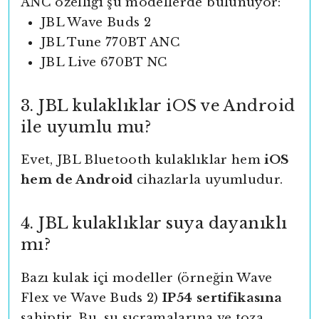
ANC özelliği şu modellerde bulunuyor:
JBL Wave Buds 2
JBL Tune 770BT ANC
JBL Live 670BT NC
3. JBL kulaklıklar iOS ve Android
ile uyumlu mu?
Evet, JBL Bluetooth kulaklıklar hem
iOS
hem de Android
cihazlarla uyumludur.
4. JBL kulaklıklar suya dayanıklı
mı?
Bazı kulak içi modeller (örneğin Wave
Flex ve Wave Buds 2)
IP54 sertifikasına
sahiptir. Bu, su sıçramalarına ve toza