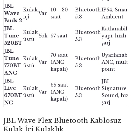
JBL
Kulak
10 + 30
Bluetooth
IP54, Smart
Wave
Var
içi
saat
5.3
Ambient
Buds 2
JBL
Katlanabili
Kulak
Bluetooth
Tune
Yok
57 saat
yapı, hızlı
üstü
5.3
şarj
520BT
JBL
70 saat
Uyarlanabil
Tune
Kulak
Bluetooth
Var
(ANC
ANC, multi
770BT
üstü
5.3
kapalı)
point
ANC
JBL
JBL
65 saat
Live
Kulak
Bluetooth
Signature
Var
(ANC
670BT
üstü
5.3
Sound, hızl
kapalı)
şarj
NC
JBL Wave Flex Bluetooth Kablosuz
Kulak İçi Kulaklık