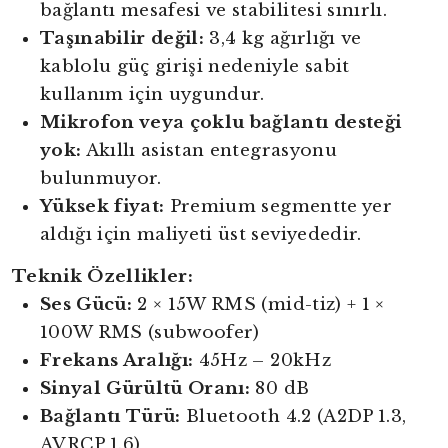
bağlantı mesafesi ve stabilitesi sınırlı.
Taşınabilir değil:
3,4 kg ağırlığı ve
kablolu güç girişi nedeniyle sabit
kullanım için uygundur.
Mikrofon veya çoklu bağlantı desteği
yok:
Akıllı asistan entegrasyonu
bulunmuyor.
Yüksek fiyat:
Premium segmentte yer
aldığı için maliyeti üst seviyededir.
Teknik Özellikler:
Ses Gücü:
2 × 15W RMS (mid-tiz) + 1 ×
100W RMS (subwoofer)
Frekans Aralığı:
45Hz – 20kHz
Sinyal Gürültü Oranı:
80 dB
Bağlantı Türü:
Bluetooth 4.2 (A2DP 1.3,
AVRCP 1.6)