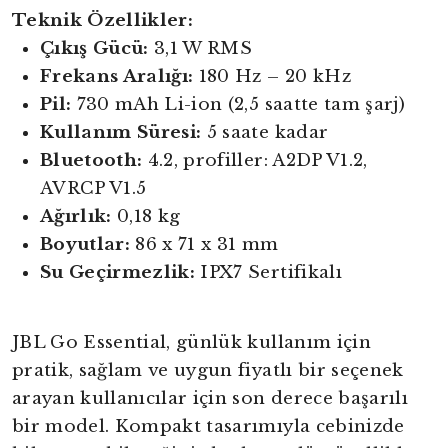
Teknik Özellikler:
Çıkış Gücü:
3,1 W RMS
Frekans Aralığı:
180 Hz – 20 kHz
Pil:
730 mAh Li-ion (2,5 saatte tam şarj)
Kullanım Süresi:
5 saate kadar
Bluetooth:
4.2, profiller: A2DP V1.2,
AVRCP V1.5
Ağırlık:
0,18 kg
Boyutlar:
86 x 71 x 31 mm
Su Geçirmezlik:
IPX7 Sertifikalı
JBL Go Essential, günlük kullanım için
pratik, sağlam ve uygun fiyatlı bir seçenek
arayan kullanıcılar için son derece başarılı
bir model. Kompakt tasarımıyla cebinizde