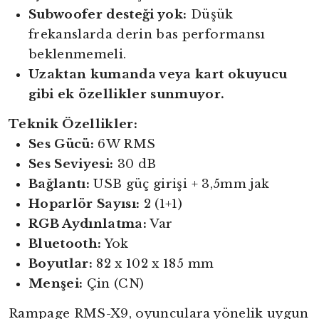
Subwoofer desteği yok:
Düşük
frekanslarda derin bas performansı
beklenmemeli.
Uzaktan kumanda veya kart okuyucu
gibi ek özellikler sunmuyor.
Teknik Özellikler:
Ses Gücü:
6W RMS
Ses Seviyesi:
30 dB
Bağlantı:
USB güç girişi + 3,5mm jak
Hoparlör Sayısı:
2 (1+1)
RGB Aydınlatma:
Var
Bluetooth:
Yok
Boyutlar:
82 x 102 x 185 mm
Menşei:
Çin (CN)
Rampage RMS-X9, oyunculara yönelik uygun