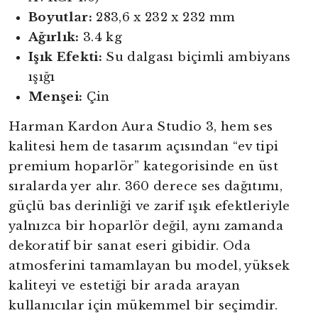
Boyutlar:
283,6 x 232 x 232 mm
Ağırlık:
3.4 kg
Işık Efekti:
Su dalgası biçimli ambiyans
ışığı
Menşei:
Çin
Harman Kardon Aura Studio 3, hem ses
kalitesi hem de tasarım açısından “ev tipi
premium hoparlör” kategorisinde en üst
sıralarda yer alır. 360 derece ses dağıtımı,
güçlü bas derinliği ve zarif ışık efektleriyle
yalnızca bir hoparlör değil, aynı zamanda
dekoratif bir sanat eseri gibidir. Oda
atmosferini tamamlayan bu model, yüksek
yright
kaliteyi ve estetiği bir arada arayan
kullanıcılar için mükemmel bir seçimdir.
ibudur.com