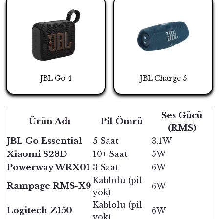
JBL Go 4
JBL Charge 5
Ses Gücü
Ürün Adı
Pil Ömrü
(RMS)
JBL Go Essential
5 Saat
3,1W
Xiaomi S28D
10+ Saat
5W
Powerway WRX01
3 Saat
6W
Kablolu (pil
Rampage RMS-X9
6W
yok)
Kablolu (pil
Logitech Z150
6W
yok)