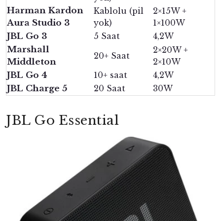
Harman Kardon
Kablolu (pil
2×15W +
Aura Studio 3
yok)
1×100W
JBL Go 3
5 Saat
4,2W
Marshall
2×20W +
20+ Saat
Middleton
2×10W
JBL Go 4
10+ saat
4,2W
JBL Charge 5
20 Saat
30W
JBL Go Essential