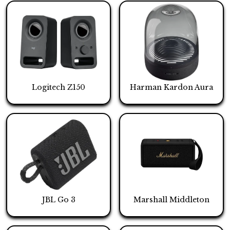
Logitech Z150
Harman Kardon Aura
JBL Go 3
Marshall Middleton