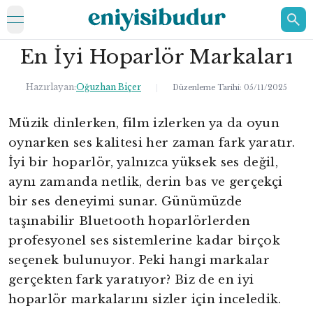
open navigation menu
En İyi Hoparlör Markaları
ELEKTRONİK
EV
Hazırlayan:
Oğuzhan Biçer
|
Düzenleme Tarihi:
05/11/2025
KOZMETİK
Müzik dinlerken, film izlerken ya da oyun
oynarken ses kalitesi her zaman fark yaratır.
HAKKIMIZDA
İyi bir hoparlör, yalnızca yüksek ses değil,
İLETİŞİM
aynı zamanda netlik, derin bas ve gerçekçi
bir ses deneyimi sunar. Günümüzde
taşınabilir Bluetooth hoparlörlerden
profesyonel ses sistemlerine kadar birçok
seçenek bulunuyor. Peki hangi markalar
gerçekten fark yaratıyor? Biz de en iyi
hoparlör markalarını sizler için inceledik.