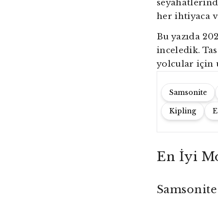
seyahatlerind
her ihtiyaca
Bu yazıda 202
inceledik. Ta
yolcular için
Samsonite
Kipling
E
En İyi M
Samsonite 