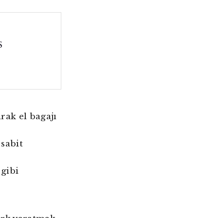
S
rak el bagajı
 sabit
 gibi