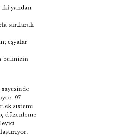
n iki yandan
la sarılarak
n; eşyalar
 belinizin
 sayesinde
uyor. 97
erlek sistemi
 iç düzenleme
leyici
aştırıyor.