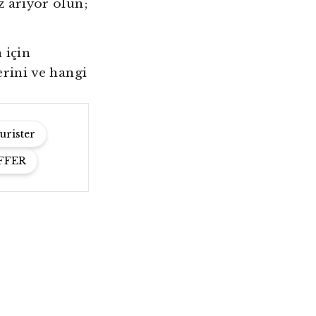
z arıyor olun;
 için
erini ve hangi
urister
FFER