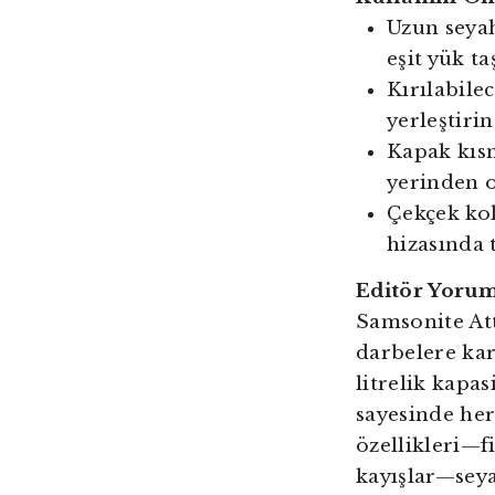
Uzun seyah
eşit yük ta
Kırılabile
yerleştirin
Kapak kısm
yerinden 
Çekçek ko
hizasında 
Editör Yoru
Samsonite At
darbelere karş
litrelik kapas
sayesinde her
özellikleri—fi
kayışlar—seya