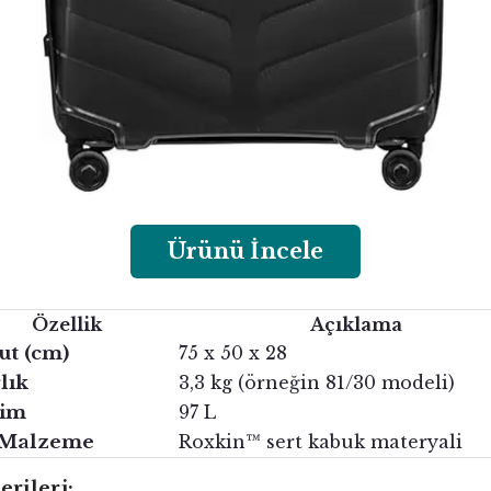
Ürünü İncele
Özellik
Açıklama
ut (cm)
75 x 50 x 28
lık
3,3 kg (örneğin 81/30 modeli)
im
97 L
 Malzeme
Roxkin™ sert kabuk materyali
rileri: