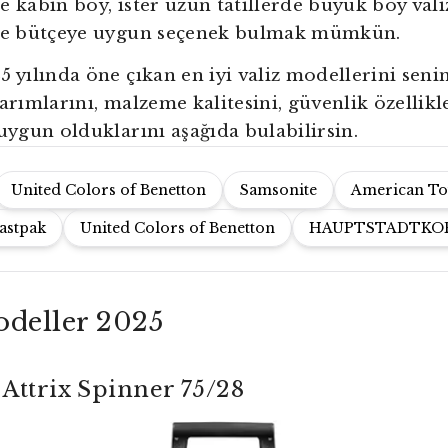
e kabin boy, ister uzun tatillerde büyük boy vali
 ve bütçeye uygun seçenek bulmak mümkün.
5 yılında öne çıkan en iyi valiz modellerini senin
sarımlarını, malzeme kalitesini, güvenlik özellikl
 uygun olduklarını aşağıda bulabilirsin.
United Colors of Benetton
Samsonite
American To
astpak
United Colors of Benetton
HAUPTSTADTKO
odeller 2025
Attrix Spinner 75/28