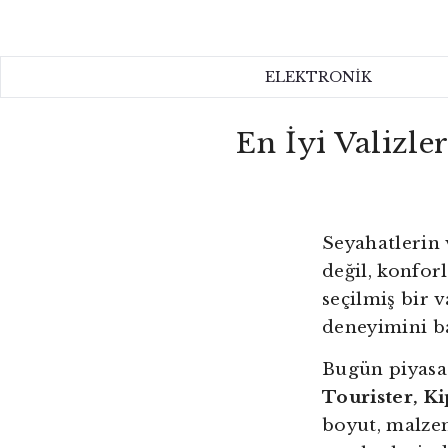
ELEKTRONİK
ELEKTRONİK
EV
En İyi Valizle
KOZMETİK
HAKKIMIZDA
Seyahatlerin 
İLETİŞİM
değil, konfor
seçilmiş bir 
deneyimini ba
Bugün piyas
Tourister, K
boyut, malzem