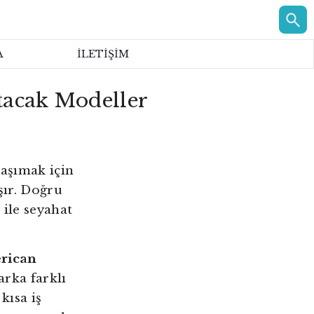
A
İLETİŞİM
atacak Modeller
taşımak için
şır. Doğru
 ile seyahat
erican
rka farklı
kısa iş