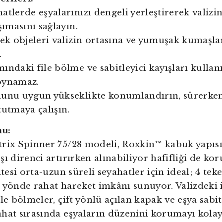
atlerde eşyalarınızı dengeli yerleştirerek valizi
şımasını sağlayın.
cek objeleri valizin ortasına ve yumuşak kumaşlar
.
ındaki file bölme ve sabitleyici kayışları kullanı
oynamaz.
lunu uygun yükseklikte konumlandırın, sürerken
tutmaya çalışın.
mu:
trix Spinner 75/28 modeli, Roxkin™ kabuk yapısı
ı direnci artırırken alınabiliyor hafifliği de kor
itesi orta-uzun süreli seyahatler için ideal; 4 tek
 yönde rahat hareket imkânı sunuyor. Valizdeki
le bölmeler, çift yönlü açılan kapak ve eşya sabit
hat sırasında eşyaların düzenini korumayı kolayl