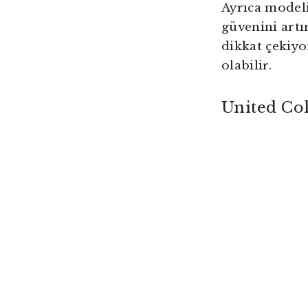
Ayrıca modeli
güvenini artır
dikkat çekiyor
olabilir.
United Co