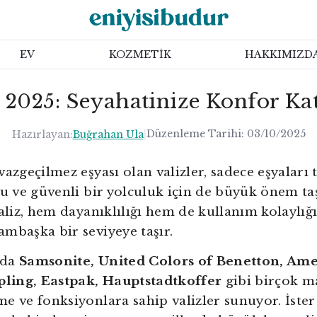
EV
KOZMETİK
HAKKIMIZD
r 2025: Seyahatinize Konfor K
|
Düzenleme Tarihi:
03/10/2025
Hazırlayan:
Buğrahan Ula
vazgeçilmez eşyası olan valizler, sadece eşyaları 
lu ve güvenli bir yolculuk için de büyük önem ta
valiz, hem dayanıklılığı hem de kullanım kolaylığı
mbaşka bir seviyeye taşır.
ada
Samsonite, United Colors of Benetton, Am
ipling, Eastpak, Hauptstadtkoffer
gibi birçok ma
e ve fonksiyonlara sahip valizler sunuyor. İster 