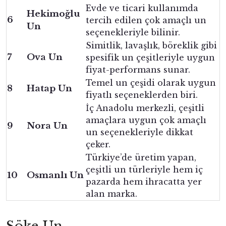
Evde ve ticari kullanımda
Hekimoğlu
6
tercih edilen çok amaçlı un
Un
seçenekleriyle bilinir.
Simitlik, lavaşlık, böreklik gibi
7
Ova Un
spesifik un çeşitleriyle uygun
fiyat-performans sunar.
Temel un çeşidi olarak uygun
8
Hatap Un
fiyatlı seçeneklerden biri.
İç Anadolu merkezli, çeşitli
amaçlara uygun çok amaçlı
9
Nora Un
un seçenekleriyle dikkat
çeker.
Türkiye’de üretim yapan,
çeşitli un türleriyle hem iç
10
Osmanlı Un
pazarda hem ihracatta yer
alan marka.