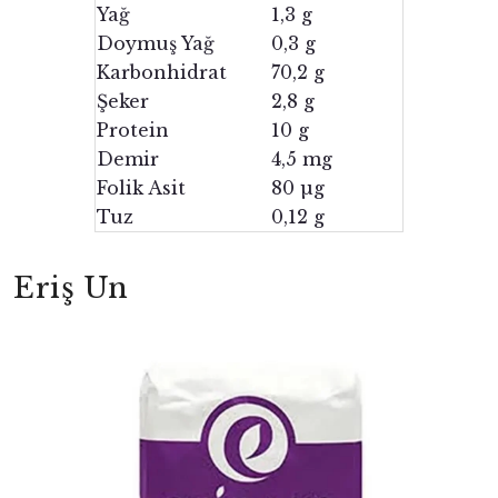
Yağ
1,3 g
Doymuş Yağ
0,3 g
Karbonhidrat
70,2 g
Şeker
2,8 g
Protein
10 g
Demir
4,5 mg
Folik Asit
80 µg
Tuz
0,12 g
Eriş Un