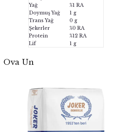
Yağ
%1 RA
Doymuş Yağ
1 g
Trans Yağ
0 g
Şekerler
%0 RA
Protein
%12 RA
Lif
1 g
Ova Un
yright
ibudur.com