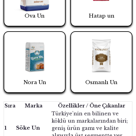
Ova Un
Hatap un
Nora Un
Osmanlı Un
Sıra
Marka
Özellikler / Öne Çıkanlar
Türkiye’nin en bilinen ve
köklü un markalarından biri;
1
Söke Un
geniş ürün gamı ve kalite
algısıyla üst segmentte yer