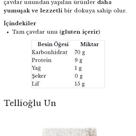
çavdar unundan yapılan ürünler
daha
yumuşak ve lezzetli
bir dokuya sahip olur.
İçindekiler
Tam çavdar unu (
gluten içerir
)
Besin Öğesi
Miktar
Karbonhidrat
70 g
Protein
9 g
Yağ
1 g
Şeker
0 g
Lif
15 g
Tellioğlu Un