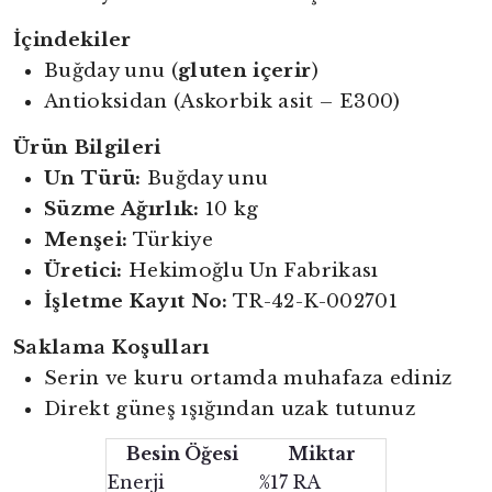
İçindekiler
Buğday unu (
gluten içerir
)
Antioksidan (Askorbik asit – E300)
Ürün Bilgileri
Un Türü:
Buğday unu
Süzme Ağırlık:
10 kg
Menşei:
Türkiye
Üretici:
Hekimoğlu Un Fabrikası
İşletme Kayıt No:
TR-42-K-002701
Saklama Koşulları
Serin ve kuru ortamda muhafaza ediniz
Direkt güneş ışığından uzak tutunuz
Besin Öğesi
Miktar
Enerji
%17 RA