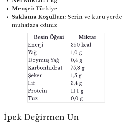
Net Miktar:
1 kg
Menşei:
Türkiye
Saklama Koşulları:
Serin ve kuru yerde
muhafaza ediniz
Besin Öğesi
Miktar
Enerji
350 kcal
Yağ
1,0 g
Doymuş Yağ
0,4 g
Karbonhidrat
75,8 g
Şeker
1,5 g
Lif
3,4 g
Protein
11,1 g
Tuz
0,0 g
İpek Değirmen Un