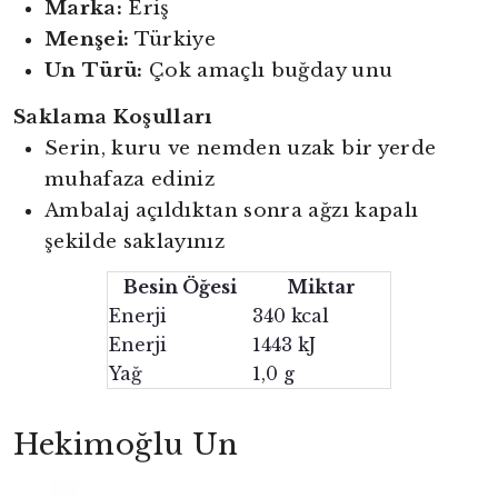
Marka:
Eriş
Menşei:
Türkiye
Un Türü:
Çok amaçlı buğday unu
Saklama Koşulları
Serin, kuru ve nemden uzak bir yerde
muhafaza ediniz
Ambalaj açıldıktan sonra ağzı kapalı
şekilde saklayınız
Besin Öğesi
Miktar
Enerji
340 kcal
Enerji
1443 kJ
Yağ
1,0 g
Hekimoğlu Un