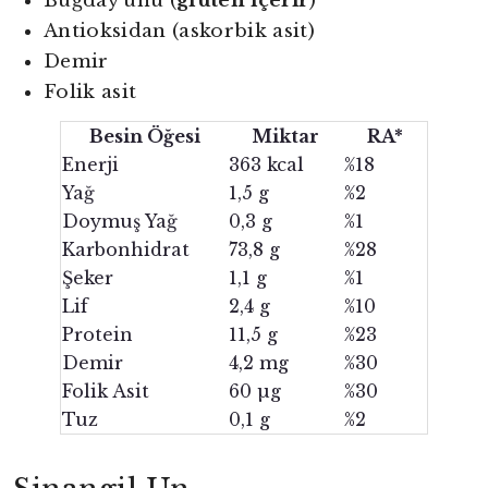
Buğday unu (
gluten içerir
)
Antioksidan (askorbik asit)
Demir
Folik asit
Besin Öğesi
Miktar
RA*
Enerji
363 kcal
%18
Yağ
1,5 g
%2
Doymuş Yağ
0,3 g
%1
Karbonhidrat
73,8 g
%28
Şeker
1,1 g
%1
Lif
2,4 g
%10
Protein
11,5 g
%23
Demir
4,2 mg
%30
Folik Asit
60 µg
%30
Tuz
0,1 g
%2