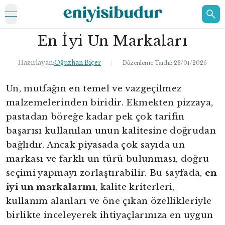
open navigation menu
En İyi Un Markaları
ELEKTRONİK
EV
Hazırlayan:
Oğuzhan Biçer
|
Düzenleme Tarihi:
23/01/2026
KOZMETİK
Un, mutfağın en temel ve vazgeçilmez
malzemelerinden biridir. Ekmekten pizzaya,
HAKKIMIZDA
pastadan böreğe kadar pek çok tarifin
İLETİŞİM
başarısı kullanılan unun kalitesine doğrudan
bağlıdır. Ancak piyasada çok sayıda un
markası ve farklı un türü bulunması, doğru
seçimi yapmayı zorlaştırabilir. Bu sayfada,
en
iyi un markalarını
, kalite kriterleri,
kullanım alanları ve öne çıkan özellikleriyle
birlikte inceleyerek ihtiyaçlarınıza en uygun