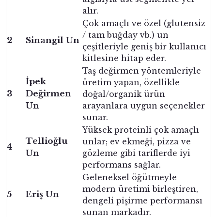
alır.
Çok amaçlı ve özel (glutensiz
/ tam buğday vb.) un
2
Sinangil Un
çeşitleriyle geniş bir kullanıcı
kitlesine hitap eder.
Taş değirmen yöntemleriyle
İpek
üretim yapan, özellikle
3
Değirmen
doğal/organik ürün
Un
arayanlara uygun seçenekler
sunar.
Yüksek proteinli çok amaçlı
Tellioğlu
unlar; ev ekmeği, pizza ve
4
Un
gözleme gibi tariflerde iyi
performans sağlar.
Geleneksel öğütmeyle
modern üretimi birleştiren,
5
Eriş Un
dengeli pişirme performansı
sunan markadır.