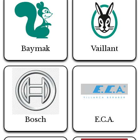
Baymak
Vaillant
Bosch
E.C.A.