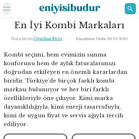
open navigation menu
En İyi Kombi Markaları
ELEKTRONİK
EV
Hazırlayan:
Oğuzhan Biçer
|
Düzenleme Tarihi:
23/05/2025
KOZMETİK
Kombi seçimi, hem evimizin ısınma
konforunu hem de aylık faturalarımızı
HAKKIMIZDA
doğrudan etkileyen en önemli kararlardan
İLETİŞİM
biridir. Türkiye’de birçok farklı kombi
markası bulunuyor ve her biri farklı
özellikleriyle öne çıkıyor. Kimi marka
dayanıklılığıyla, kimi enerji tasarrufuyla,
kimi de uygun fiyat ve servis ağıyla tercih
ediliyor.