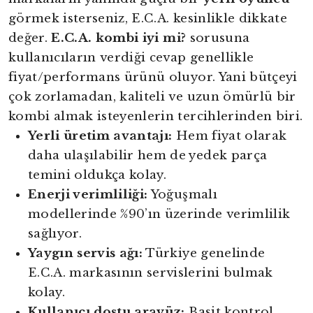
görmek isterseniz, E.C.A. kesinlikle dikkate
değer.
E.C.A. kombi iyi mi?
sorusuna
kullanıcıların verdiği cevap genellikle
fiyat/performans ürünü oluyor. Yani bütçeyi
çok zorlamadan, kaliteli ve uzun ömürlü bir
kombi almak isteyenlerin tercihlerinden biri.
Yerli üretim avantajı:
Hem fiyat olarak
daha ulaşılabilir hem de yedek parça
temini oldukça kolay.
Enerji verimliliği:
Yoğuşmalı
modellerinde %90’ın üzerinde verimlilik
sağlıyor.
Yaygın servis ağı:
Türkiye genelinde
E.C.A. markasının servislerini bulmak
kolay.
Kullanıcı dostu arayüz:
Basit kontrol