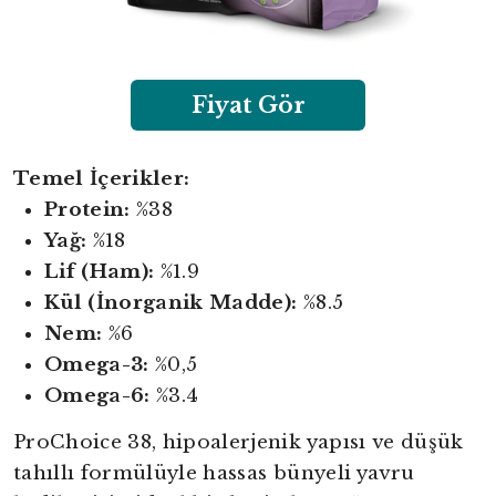
Fiyat Gör
Temel İçerikler:
Protein:
%38
Yağ:
%18
Lif (Ham):
%1.9
Kül (İnorganik Madde):
%8.5
Nem:
%6
Omega-3:
%0,5
Omega-6:
%3.4
ProChoice 38, hipoalerjenik yapısı ve düşük
tahıllı formülüyle hassas bünyeli yavru