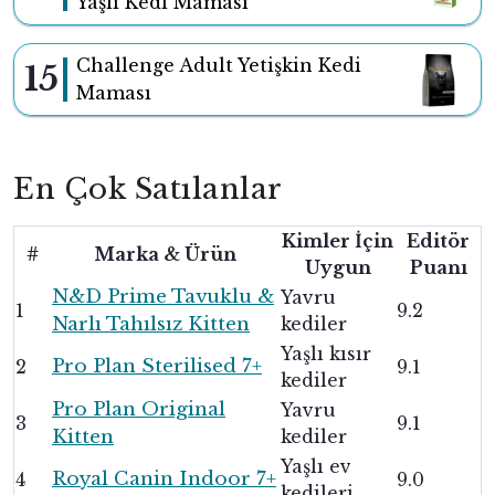
Yaşlı Kedi Maması
Challenge Adult Yetişkin Kedi
15
Maması
En Çok Satılanlar
Kimler İçin
Editör
#
Marka & Ürün
Uygun
Puanı
N&D Prime Tavuklu &
Yavru
1
9.2
Narlı Tahılsız Kitten
kediler
Yaşlı kısır
Pro Plan Sterilised 7+
2
9.1
kediler
Pro Plan Original
Yavru
3
9.1
Kitten
kediler
Yaşlı ev
Royal Canin Indoor 7+
4
9.0
kedileri