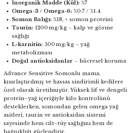
İnorganik Madde (Kül):
%7
Omega-3 / Omega-6:
%0.7 / %1.4
Somon Balığı:
%18, + somon proteini
Taurin:
1200 mg/kg – kalp ve görme
sağlığı
L‑karnitin:
500 mg/kg – yağ
metabolizması
Doğal antioksidanlar
– hücresel koruma
Advance Sensitive Somonlu mama,
kısırlaştırılmış ve hassas sindirimli kedilere
özel olarak üretilmiştir. Yüksek lif ve dengeli
protein–yağ içeriğiyle kilo kontrolünü
desteklerken, somondan gelen omega yağ
asitleri, taurin ve antioksidan sistemi
sayesinde hem cilt–tüy sağlığını hem de
bağışıklığı güçlendirir.