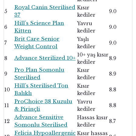
Royal Canin Sterilised
Kısır
5
9.0
37
kediler
Hill’s Science Plan
Yavru
6
9.0
Kitten
kediler
Brit Care Senior
Yaşlı
7
9.0
Weight Control
kediler
10+ yaş kısır
Advance Sterilized 10+
8
8.9
kediler
Pro Plan Somonlu
Kısır
9
8.9
Sterilised
kediler
Hill’s Sterilised Ton
Kısır
10
8.8
Balıklı
kediler
ProChoice 38 Kuzulu
Yavru
11
8.8
& Pirinçli
kediler
Advance Sensitive
Hassas kısır
12
8.7
Somonlu Sterilised
kediler
Felicia Hypoallergenic
Kısır hassas