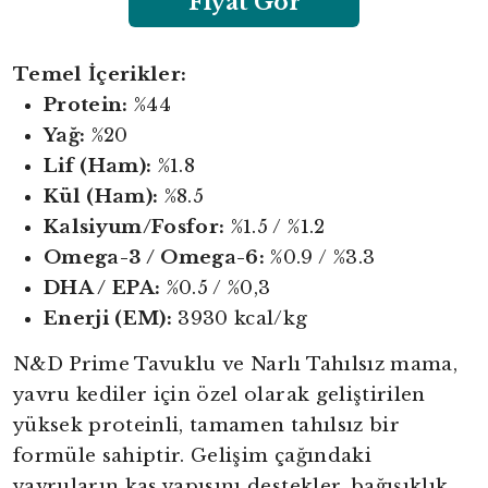
Fiyat Gör
Temel İçerikler:
Protein:
%44
Yağ:
%20
Lif (Ham):
%1.8
Kül (Ham):
%8.5
Kalsiyum/Fosfor:
%1.5 / %1.2
Omega-3 / Omega-6:
%0.9 / %3.3
DHA / EPA:
%0.5 / %0,3
Enerji (EM):
3930 kcal/kg
N&D Prime Tavuklu ve Narlı Tahılsız mama,
yavru kediler için özel olarak geliştirilen
yüksek proteinli, tamamen tahılsız bir
formüle sahiptir. Gelişim çağındaki
yavruların kas yapısını destekler, bağışıklık