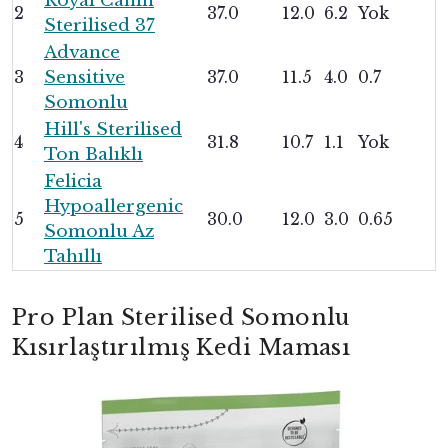
Royal Canin
2
37.0
12.0
6.2
Yok
Sterilised 37
Advance
3
Sensitive
37.0
11.5
4.0
0.7
Somonlu
Hill's Sterilised
4
31.8
10.7
1.1
Yok
Ton Balıklı
Felicia
Hypoallergenic
5
30.0
12.0
3.0
0.65
Somonlu Az
Tahıllı
Pro Plan Sterilised Somonlu
Kısırlaştırılmış Kedi Maması