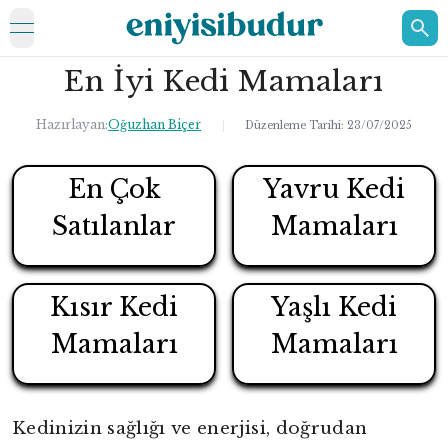
open navigation menu
En İyi Kedi Mamaları
ELEKTRONİK
EV
Hazırlayan:
Oğuzhan Biçer
|
Düzenleme Tarihi:
23/07/2025
KOZMETİK
En Çok
Yavru Kedi
HAKKIMIZDA
Satılanlar
Mamaları
İLETİŞİM
Kısır Kedi
Yaşlı Kedi
Mamaları
Mamaları
Kedinizin sağlığı ve enerjisi, doğrudan