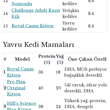
13
8.6
Somonlu
kediler
Challenge Adult Kuzu
Yetişkin
14
8.4
Etli
kediler
Yavru
Royal Canin Kitten
15
8.4
kediler
Yavru Kedi Mamaları
Protein
Yağ
#
Model
Öne Çıkan Özelli
(%)
(%)
Royal Canin
DHA, MOS prebiyotik
1
36
18
Kitten
bağışıklık destekli
Pro Plan
%41 tavuk, idrar yolu
2
Original
40
20
destekli, DHA
Kitten
Yüksek yağ-protein,
Hill’s Science
3
38
24
DHA, dengeli
Plan Kitten