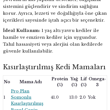
sistemini güçlendirir ve sindirim sağlığını
korur. Ayrıca, lezzeti ve doğallığıyla öne çıkan
içerikleri sayesinde iştah açıcı bir seçenektir.
İdeal Kullanım:
1 yaş altı yavru kediler ile
hamile ve emziren kediler için uygundur.
Tahıl hassasiyeti veya alerjisi olan kedilerde
güvenle kullanılabilir.
Kısırlaştırılmış Kedi Mamaları
Protein
Yağ
Lif
Omega-
No
Mama Adı
(%)
(%)
(%)
3
Pro Plan
1
Somonlu
41.0
13.0
2.0
Yok
Kısırlaştırılmış