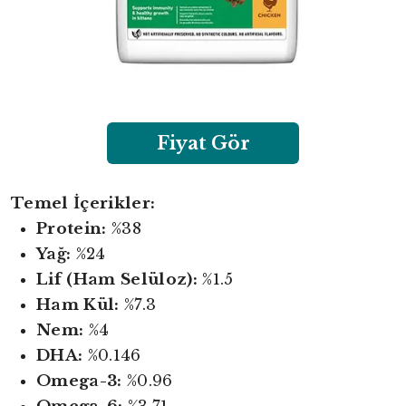
Fiyat Gör
Temel İçerikler:
Protein:
%38
Yağ:
%24
Lif (Ham Selüloz):
%1.5
Ham Kül:
%7.3
Nem:
%4
DHA:
%0.146
Omega-3:
%0.96