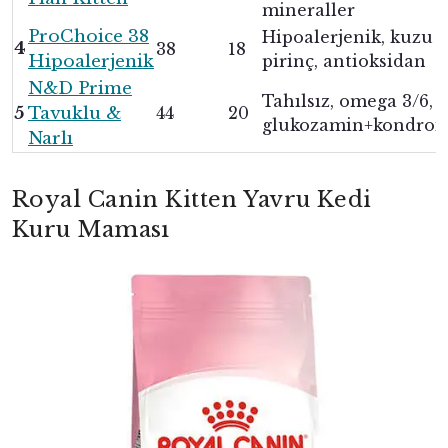
mineraller
ProChoice 38
Hipoalerjenik, kuzu 
4
38
18
Hipoalerjenik
pirinç, antioksidan
N&D Prime
Tahılsız, omega 3/6,
5
Tavuklu &
44
20
glukozamin+kondroit
Narlı
Royal Canin Kitten Yavru Kedi
Kuru Maması