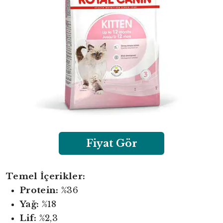
Fiyat Gör
Temel İçerikler:
Protein:
%36
Yağ:
%18
Lif:
%2,3