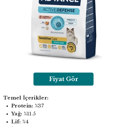
Fiyat Gör
Temel İçerikler:
Protein:
%37
Yağ:
%11.5
Lif:
%4