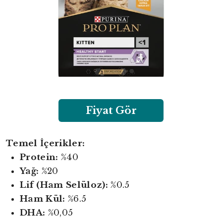
Fiyat Gör
Temel İçerikler:
Protein:
%40
Yağ:
%20
Lif (Ham Selüloz):
%0.5
Ham Kül:
%6.5
DHA:
%0,05