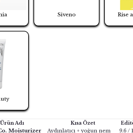
hia
Siveno
Rise 
uty
Ürün Adı
Kısa Özet
Edit
o. Moisturizer
Aydınlatıcı + yoğun nem
9.6 / 