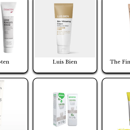
ten
Luis Bien
The Fin