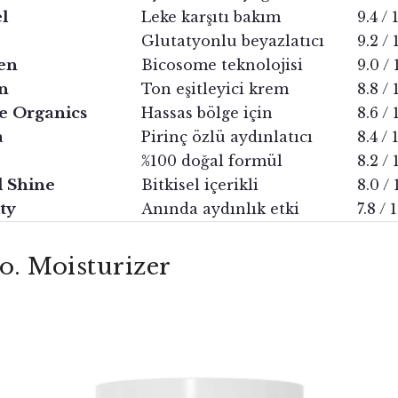
l
Leke karşıtı bakım
9.4 / 
Glutatyonlu beyazlatıcı
9.2 / 
en
Bicosome teknolojisi
9.0 / 
en
Ton eşitleyici krem
8.8 / 
e Organics
Hassas bölge için
8.6 / 
a
Pirinç özlü aydınlatıcı
8.4 / 
%100 doğal formül
8.2 / 
d Shine
Bitkisel içerikli
8.0 / 
ty
Anında aydınlık etki
7.8 / 
. Moisturizer