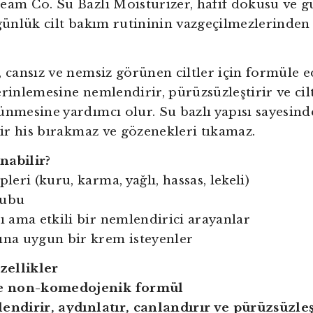
eam Co. Su Bazlı Moisturizer, hafif dokusu ve g
 günlük cilt bakım rutininin vazgeçilmezlerinden
, cansız ve nemsiz görünen ciltler için formüle e
erinlemesine nemlendirir, pürüzsüzleştirir ve ci
ünmesine yardımcı olur. Su bazlı yapısı sayesinde 
 bir his bırakmaz ve gözenekleri tıkamaz.
nabilir?
pleri (kuru, karma, yağlı, hassas, lekeli)
rubu
lı ama etkili bir nemlendirici arayanlar
ına uygun bir krem isteyenler
ellikler
ve non-komedojenik formül
endirir, aydınlatır, canlandırır ve pürüzsüzleş