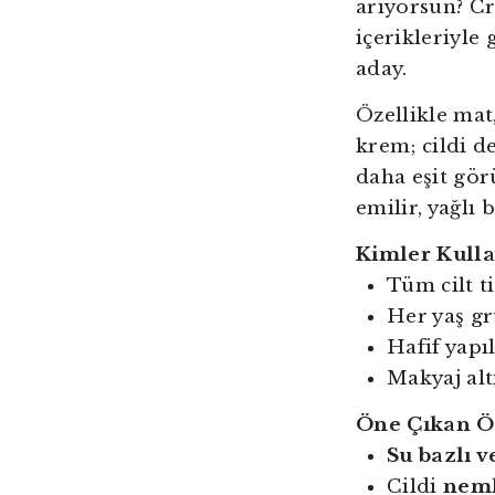
arıyorsun? Cr
içerikleriyle
aday.
Özellikle mat
krem; cildi d
daha eşit gör
emilir, yağlı
Kimler Kulla
Tüm cilt ti
Her yaş g
Hafif yapı
Makyaj alt
Öne Çıkan Öz
Su bazlı 
Cildi
neml