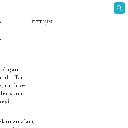
A
İLETİŞİM
r
a oluşan
 alır. Bu
, canlı ve
ler sunar.
meyi
mekanizmaları,