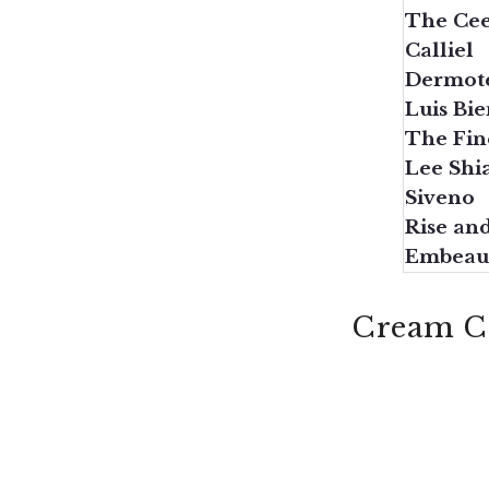
The Cee
Calliel
Dermot
Luis Bi
The Fin
Lee Shi
Siveno
Rise an
Embeau
Cream Co