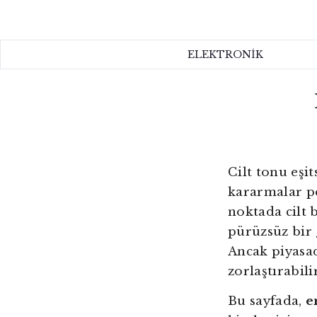
ELEKTRONİK
ELEKTRONİK
EV
KOZMETİK
HAKKIMIZDA
Cilt tonu eşit
İLETİŞİM
kararmalar pe
noktada cilt b
pürüzsüz bir 
Ancak piyasa
zorlaştırabilir
Bu sayfada,
e