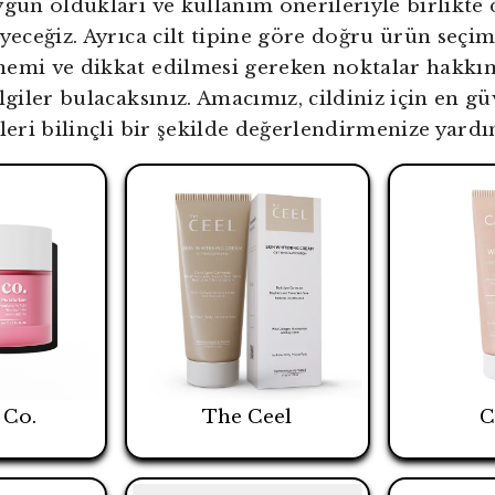
ygun oldukları ve kullanım önerileriyle birlikte 
eyeceğiz. Ayrıca cilt tipine göre doğru ürün seçim
nemi ve dikkat edilmesi gereken noktalar hakkı
lgiler bulacaksınız. Amacımız, cildiniz için en gü
kleri bilinçli bir şekilde değerlendirmenize yard
 Co.
The Ceel
C