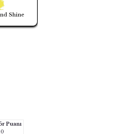
and Shine
ör Puanı
10