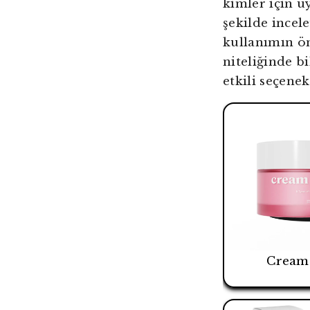
kimler için u
şekilde incel
kullanımın ö
niteliğinde bi
etkili seçene
Cream