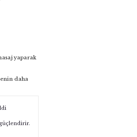
masaj yaparak
tenin daha
ldi
güçlendirir.