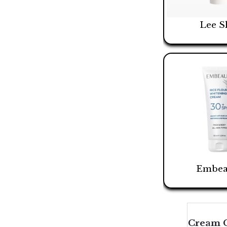
Lee S
Embea
Cream C