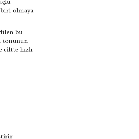
üçlü
 biri olmaya
dilen bu
lt tonunun
ciltte hızlı
tirir