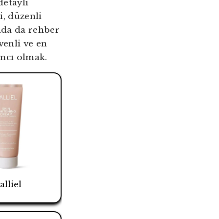
detaylı
i, düzenli
nda da rehber
venli ve en
ımcı olmak.
alliel