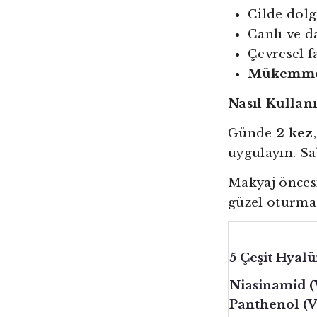
Cilde dolg
Canlı ve d
Çevresel f
Mükemmel
Nasıl Kullanı
Günde
2 kez
uygulayın. Sa
Makyaj öncesi
güzel oturmas
5 Çeşit Hyalü
Niasinamid (
Panthenol (V