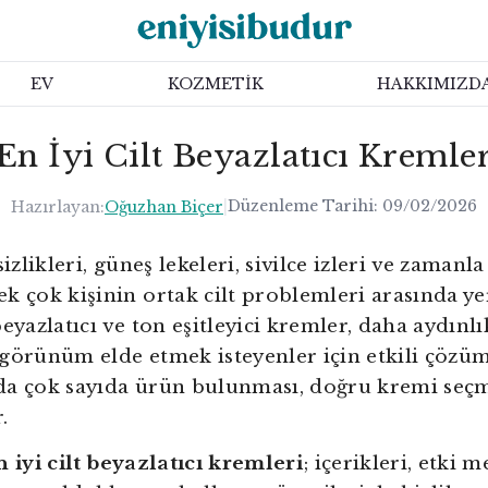
EV
KOZMETİK
HAKKIMIZD
En İyi Cilt Beyazlatıcı Kremle
|
Düzenleme Tarihi:
09/02/2026
Hazırlayan:
Oğuzhan Biçer
sizlikleri, güneş lekeleri, sivilce izleri ve zamanl
k çok kişinin ortak cilt problemleri arasında yer
eyazlatıcı ve ton eşitleyici kremler, daha aydınlık
görünüm elde etmek isteyenler için etkili çözüm
da çok sayıda ürün bulunması, doğru kremi seç
.
n iyi cilt beyazlatıcı kremleri
; içerikleri, etki 