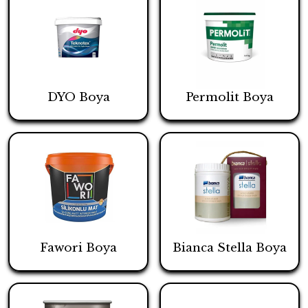
DYO Boya
Permolit Boya
Fawori Boya
Bianca Stella Boya