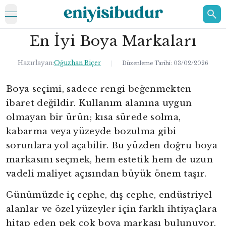
open navigation menu
En İyi Boya Markaları
ELEKTRONİK
EV
Hazırlayan:
Oğuzhan Biçer
|
Düzenleme Tarihi:
03/02/2026
KOZMETİK
Boya seçimi, sadece rengi beğenmekten
ibaret değildir. Kullanım alanına uygun
HAKKIMIZDA
olmayan bir ürün; kısa sürede solma,
İLETİŞİM
kabarma veya yüzeyde bozulma gibi
sorunlara yol açabilir. Bu yüzden doğru boya
markasını seçmek, hem estetik hem de uzun
vadeli maliyet açısından büyük önem taşır.
Günümüzde iç cephe, dış cephe, endüstriyel
alanlar ve özel yüzeyler için farklı ihtiyaçlara
hitap eden pek çok boya markası bulunuyor.