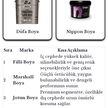
Düfa Boya
Nippon Boya
Sıra
Marka
Kısa Açıklama
İç cephede yüksek kalite,
Filli Boya
1
silinebilirlik ve geniş renk
seçenekleriyle öne çıkar.
Güçlü örtücülük, yaygın
Marshall
2
bulunabilirlik ve dengeli
Boya
performans sunar.
Premium segmentte, özellikle
Jotun Boya
3
dış cephede uzun ömürlü
koruma sağlar.