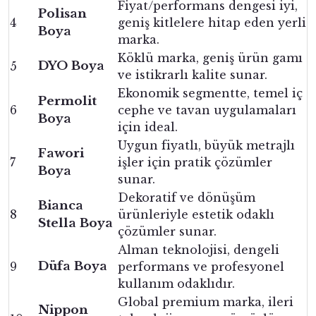
Fiyat/performans dengesi iyi,
Polisan
4
geniş kitlelere hitap eden yerli
Boya
marka.
Köklü marka, geniş ürün gamı
DYO Boya
5
ve istikrarlı kalite sunar.
Ekonomik segmentte, temel iç
Permolit
6
cephe ve tavan uygulamaları
Boya
için ideal.
Uygun fiyatlı, büyük metrajlı
Fawori
7
işler için pratik çözümler
Boya
sunar.
Dekoratif ve dönüşüm
Bianca
8
ürünleriyle estetik odaklı
Stella Boya
çözümler sunar.
Alman teknolojisi, dengeli
Düfa Boya
9
performans ve profesyonel
kullanım odaklıdır.
Global premium marka, ileri
Nippon